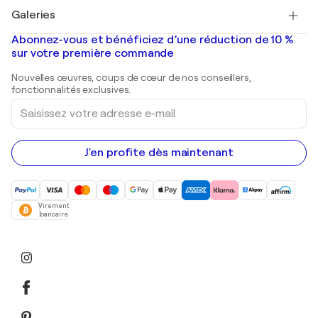
Tableaux à vendre
Salvador Dalí
Galeries
Tableaux abstraits à vendre
Banksy
Peintures à l'huile
Mr. Brainwash
Galeries d'art en France
Abonnez-vous et bénéficiez d’une réduction de 10 %
Peintures de paysage
Shepard Fairey
Galeries d'art en Belgique
sur votre première commande
Estampes
Sculptures
Nouvelles œuvres, coups de cœur de nos conseillers,
Peintures acryliques
fonctionnalités exclusives.
Saisissez
votre
adresse
e-
mail
J'en profite dès maintenant
Virement
bancaire