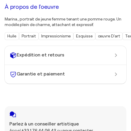
À propos de l'oeuvre
Marina , portrait de jeune femme tenant une pomme rouge. Un
modéle plein de charme, attachant et expressif.
Huile
Portrait
Impressionisme
Esquisse
œuvre D'art
Tex
Expédition et retours
Garantie et paiement
Parlez à un conseiller artistique
Appel
+33 1 76 44 06 42
ou
nous contacter