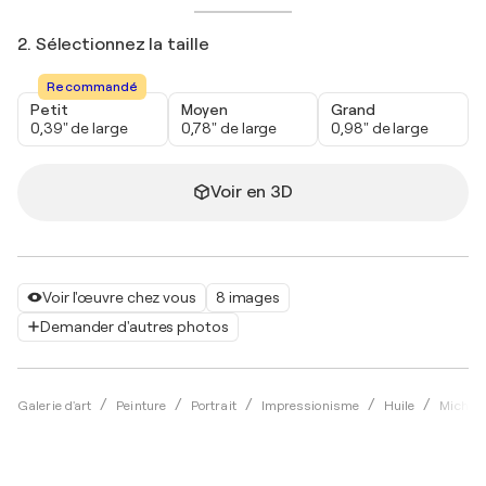
2. Sélectionnez la taille
Recommandé
Petit
Moyen
Grand
0,39" de large
0,78" de large
0,98" de large
Voir en 3D
Voir l'œuvre chez vous
8 images
Demander d'autres photos
Galerie d'art
Peinture
Portrait
Impressionisme
Huile
Michel 