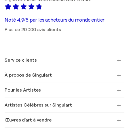
Noté 4,9/5 par les acheteurs du monde entier
Plus de 20 000 avis clients
Service clients
Nous contacter
À propos de Singulart
Expédition
Politique de retour
A propos de nous
Témoignages de clients
Pour les Artistes
FAQ
Offrir une carte cadeau
Sociétés affiliées
Rejoignez notre programme commercial
Rejoindre Singulart en tant qu'artiste
Nos artistes
Mon compte
Artistes Célèbres sur Singulart
Se connecter en tant qu'Artiste
Magazine Singulart
Protection acheteur
Emplois
+33 1 76 44 06 42
Henri Matisse
Découvrez une sélection d'art original
Œuvres d'art à vendre
Marc Chagall
Pablo Picasso