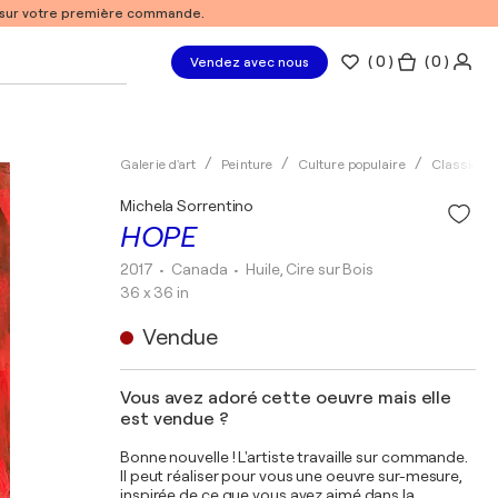
% sur votre première commande.
(
0
)
( 0 )
Vendez avec nous
Galerie d'art
Peinture
Culture populaire
Classique
Michela Sorrentino
HOPE
2017
• Canada
•
Huile, Cire sur Bois
36 x 36 in
Vendue
Vous avez adoré cette oeuvre mais elle
est vendue ?
Bonne nouvelle ! L'artiste travaille sur commande.
Il peut réaliser pour vous une oeuvre sur-mesure,
inspirée de ce que vous avez aimé dans la