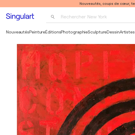
Nouveautés, coups de cœur, t
Rechercher 
New York
Photographie
Nouveautés
Peinture
Éditions
Photographie
Sculpture
Dessin
Artistes
Pop Art
Pablo Picasso