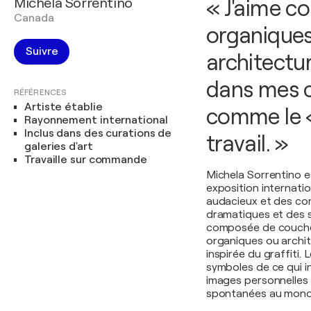
Michela Sorrentino
« J'aime c
Canada
organiques
Suivre
architectur
dans mes c
RÉFÉRENCES
Artiste établie
comme le 
Rayonnement international
Inclus dans des curations de
travail. »
galeries d'art
Travaille sur commande
Michela Sorrentino e
exposition internati
audacieux et des co
dramatiques et des 
composée de couches
organiques ou archit
inspirée du graffiti
symboles de ce qui in
images personnelles 
spontanées au monde 