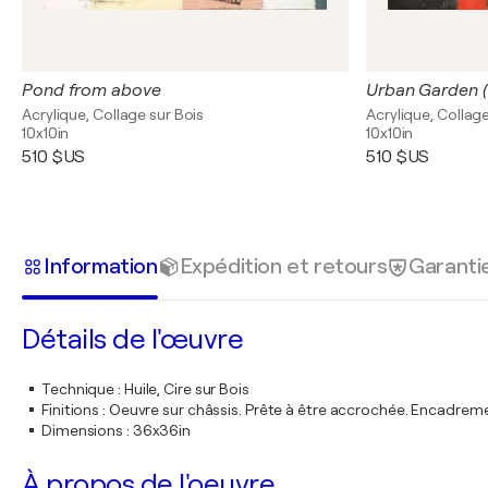
Pond from above
Urban Garden (
Acrylique, Collage sur Bois
Acrylique, Collage
10x10in
10x10in
510 $US
510 $US
Information
Expédition et retours
Garanti
Détails de l'œuvre
Technique
:
Huile, Cire sur Bois
Finitions
:
Oeuvre sur châssis. Prête à être accrochée. Encadre
Dimensions
:
36x36in
À propos de l'oeuvre