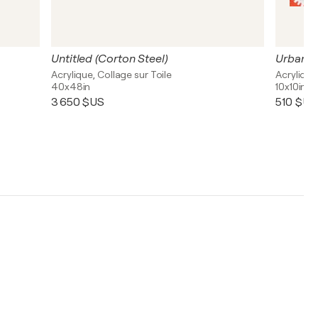
Untitled (Corton Steel)
Urban G
Acrylique, Collage sur Toile
Acrylique
40x48in
10x10in
3 650 $US
510 $US