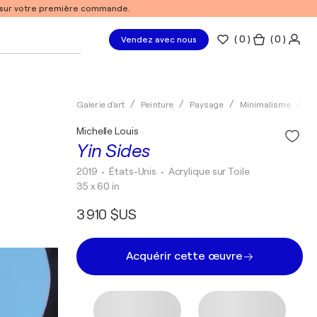
% sur votre première commande.
(
0
)
( 0 )
Vendez avec nous
Galerie d'art
Peinture
Paysage
Minimalisme
Ac
Michelle Louis
Yin Sides
2019
• États-Unis
•
Acrylique sur Toile
35 x 60 in
3 910 $US
Acquérir cette œuvre