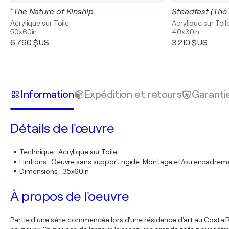
"The Nature of Kinship
Steadfast (The 
Acrylique sur Toile
Acrylique sur Toil
50x60in
40x30in
6 790 $US
3 210 $US
Information
Expédition et retours
Garanti
Détails de l'œuvre
Technique
:
Acrylique sur Toile
Finitions
:
Oeuvre sans support rigide. Montage et/ou encadrem
Dimensions
:
35x60in
À propos de l'oeuvre
Partie d'une série commencée lors d'une résidence d'art au Costa 