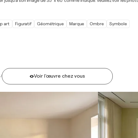
rer jusqu'à son image de 35 "x 60 'comme indiqué. Veuillez voir les photo
p art
Figuratif
Géométrique
Marque
Ombre
Symbole
Voir l'œuvre chez vous
U