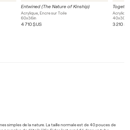
Entwined (The Nature of Kinship)
Together
Acrylique, Encre sur Toile
Acrylique
60x36in
40x30in
4 710 $US
3 210 $
es simples de la nature. La taille normale est de 40 pouces de