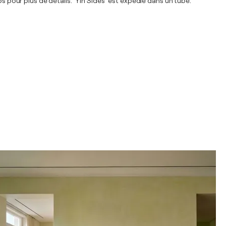
s pour plus de détails." Yin Sides "est expédié dans un tube.