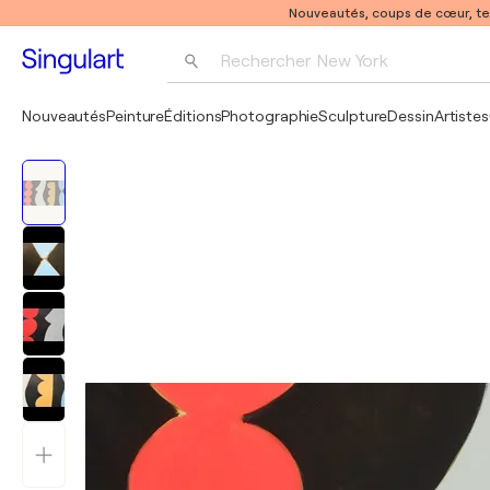
Nouveautés, coups de cœur, t
Rechercher 
New York
Photographie
Nouveautés
Peinture
Éditions
Photographie
Sculpture
Dessin
Artistes
Pop Art
Pablo Picasso