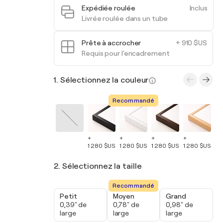
Expédiée roulée
Inclus
Livrée roulée dans un tube
Prête à accrocher
+ 910 $US
Requis pour l'encadrement
1. Sélectionnez la couleur
Recommandé
+
+
+
+
+
1 280 $US
1 280 $US
1 280 $US
1 280 $US
1 
2. Sélectionnez la taille
Recommandé
Petit
Moyen
Grand
0,39" de
0,78" de
0,98" de
large
large
large