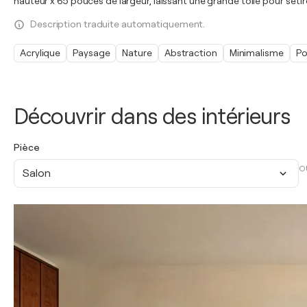
hauteur x 65 pouces de largeur, laissant une grande toile pour s'éti
Description traduite automatiquement.
Acrylique
Paysage
Nature
Abstraction
Minimalisme
Po
Découvrir dans des intérieurs
Pièce
O
Salon