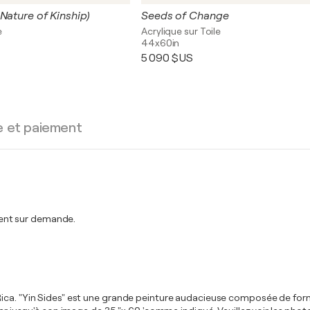
Nature of Kinship)
Seeds of Change
e
Acrylique sur Toile
44x60in
5 090 $US
e et paiement
ent sur demande.
Rica. "Yin Sides" est une grande peinture audacieuse composée de form