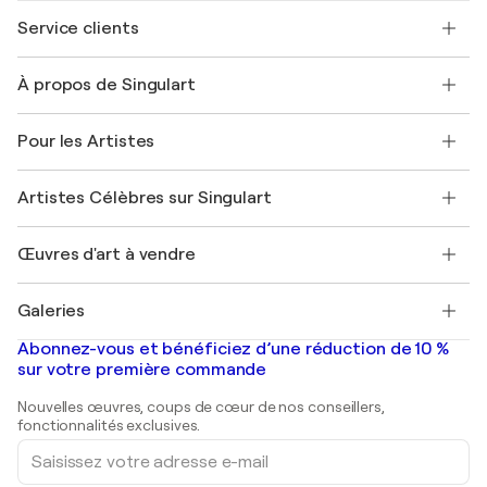
Service clients
Nous contacter
À propos de Singulart
Expédition
Politique de retour
A propos de nous
Témoignages de clients
Pour les Artistes
FAQ
Offrir une carte cadeau
Sociétés affiliées
Rejoignez notre programme commercial
Rejoindre Singulart en tant qu'artiste
Nos artistes
Mon compte
Artistes Célèbres sur Singulart
Se connecter en tant qu'Artiste
Magazine Singulart
Protection acheteur
Emplois
+33 1 76 44 06 42
Henri Matisse
Découvrez une sélection d'art original
Œuvres d'art à vendre
Marc Chagall
Pablo Picasso
Tableaux à vendre
Salvador Dalí
Galeries
Tableaux abstraits à vendre
Banksy
Peintures à l'huile
Mr. Brainwash
Galeries d'art en France
Abonnez-vous et bénéficiez d’une réduction de 10 %
Peintures de paysage
Shepard Fairey
Galeries d'art en Belgique
sur votre première commande
Estampes
Sculptures
Nouvelles œuvres, coups de cœur de nos conseillers,
Peintures acryliques
fonctionnalités exclusives.
Saisissez
votre
adresse