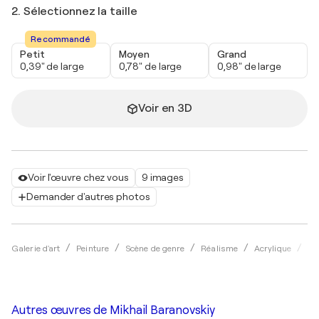
2. Sélectionnez la taille
Recommandé
Petit
Moyen
Grand
0,39" de large
0,78" de large
0,98" de large
Voir en 3D
Voir l'œuvre chez vous
9 images
Demander d'autres photos
Galerie d'art
Peinture
Scène de genre
Réalisme
Acrylique
Mi
Autres œuvres de
Mikhail Baranovskiy