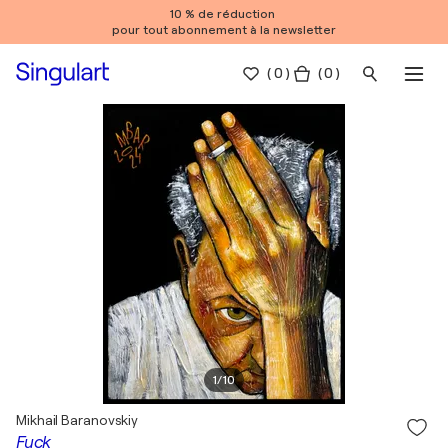
10 % de réduction
pour tout abonnement à la newsletter
(
0
)
( 0 )
1
/
10
Mikhail Baranovskiy
Fuck