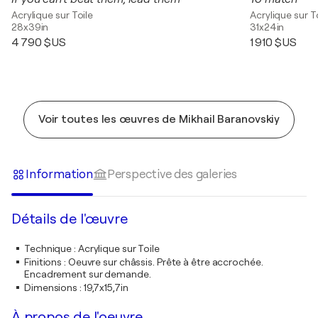
Acrylique sur Toile
Acrylique sur T
28x39in
31x24in
4 790 $US
1 910 $US
Voir toutes les œuvres de Mikhail Baranovskiy
Information
Perspective des galeries
Détails de l'œuvre
Technique
:
Acrylique sur Toile
Finitions
:
Oeuvre sur châssis. Prête à être accrochée.
Encadrement sur demande.
Dimensions
:
19,7x15,7in
À propos de l'oeuvre