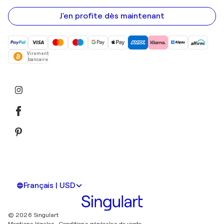
e-
mail
J'en profite dès maintenant
Virement
bancaire
Français | USD
© 2026 Singulart
Mentions légales.
Conditions générales de vente