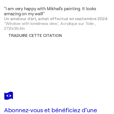
"I am very happy with Mikhail's painting. It looks
amazing on my wall!"
Un amateur d'art, achat effectué en septembre 2024:
"Window with loneliness view",
Acrylique sur Toile
,
27,6x39,4in
TRADUIRE CETTE CITATION
MIKHAIL BARANOVSKIY
Fuck
750 $US
Faire une offre
Acquérir
Abonnez-vous et bénéficiez d’une