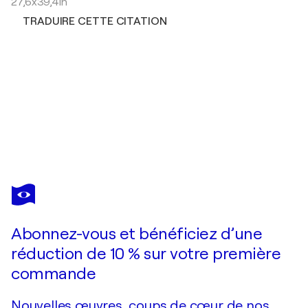
27,6x39,4in
TRADUIRE CETTE CITATION
MIKHAIL
BARANOVSKIY
Vous avez adoré cette oeuvre mais elle est vendue ?
Requisite
Abonnez-vous et bénéficiez d’une
Je passe commande
réduction de 10 % sur votre première
commande
Nouvelles œuvres, coups de cœur de nos