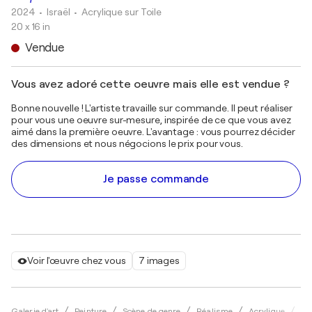
2024
• Israël
•
Acrylique sur Toile
20 x 16 in
Vendue
Vous avez adoré cette oeuvre mais elle est vendue ?
Bonne nouvelle ! L'artiste travaille sur commande. Il peut réaliser
pour vous une oeuvre sur-mesure, inspirée de ce que vous avez
aimé dans la première oeuvre. L'avantage : vous pourrez décider
des dimensions et nous négocions le prix pour vous.
Je passe commande
Voir l'œuvre chez vous
7 images
Galerie d'art
Peinture
Scène de genre
Réalisme
Acrylique
Mi