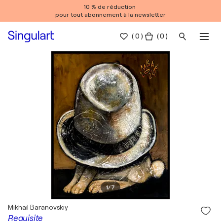
10 % de réduction
pour tout abonnement à la newsletter
(
0
)
( 0 )
1
/
7
Mikhail Baranovskiy
Requisite