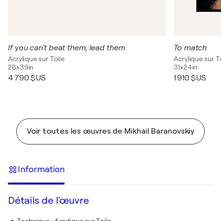
If you can't beat them, lead them
To match
Acrylique sur Toile
Acrylique sur T
28x39in
31x24in
4 790 $US
1 910 $US
Voir toutes les œuvres de Mikhail Baranovskiy
Information
Détails de l'œuvre