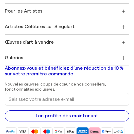
Politique de retour
A propos de nous
Témoignages de clients
Pour les Artistes
FAQ
Offrir une carte cadeau
Sociétés affiliées
Rejoignez notre programme commercial
Rejoindre Singulart en tant qu'artiste
Nos artistes
Mon compte
Artistes Célèbres sur Singulart
Se connecter en tant qu'Artiste
Magazine Singulart
Protection acheteur
Emplois
+33 1 76 44 06 42
Henri Matisse
Découvrez une sélection d'art original
Œuvres d'art à vendre
Marc Chagall
Pablo Picasso
Tableaux à vendre
Salvador Dalí
Galeries
Tableaux abstraits à vendre
Banksy
Peintures à l'huile
Mr. Brainwash
Galeries d'art en France
Abonnez-vous et bénéficiez d’une réduction de 10 %
Peintures de paysage
Shepard Fairey
Galeries d'art en Belgique
sur votre première commande
Estampes
Sculptures
Nouvelles œuvres, coups de cœur de nos conseillers,
Peintures acryliques
fonctionnalités exclusives.
Saisissez
votre
adresse
e-
mail
J'en profite dès maintenant