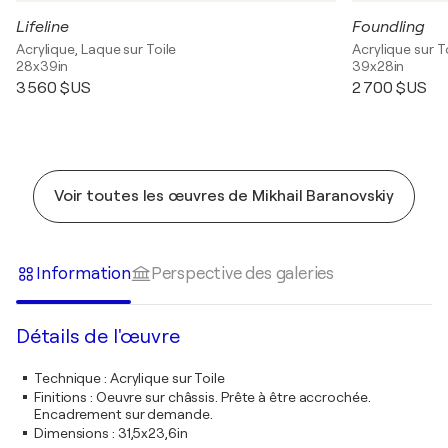
Lifeline
Foundling
Acrylique, Laque sur Toile
Acrylique sur T
28x39in
39x28in
3 560 $US
2 700 $US
Voir toutes les œuvres de Mikhail Baranovskiy
Information
Perspective des galeries
Détails de l'œuvre
Technique
:
Acrylique sur Toile
Finitions
:
Oeuvre sur châssis. Prête à être accrochée.
Encadrement sur demande.
Dimensions
:
31,5x23,6in