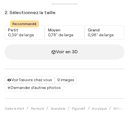
2. Sélectionnez la taille
Recommandé
Petit
Moyen
Grand
0,39" de large
0,78" de large
0,98" de large
Voir en 3D
Voir l'œuvre chez vous
9 images
Demander d'autres photos
Galerie d'art
Peinture
Scandale
Figuratif
Acrylique
Mikhail B