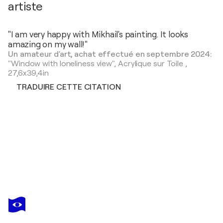
artiste
"I am very happy with Mikhail's painting. It looks
amazing on my wall!"
Un amateur d'art, achat effectué en septembre 2024:
"Window with loneliness view",
Acrylique sur Toile
,
27,6x39,4in
TRADUIRE CETTE CITATION
MIKHAIL BARANOVSKIY
Signs from above
1 480 $US