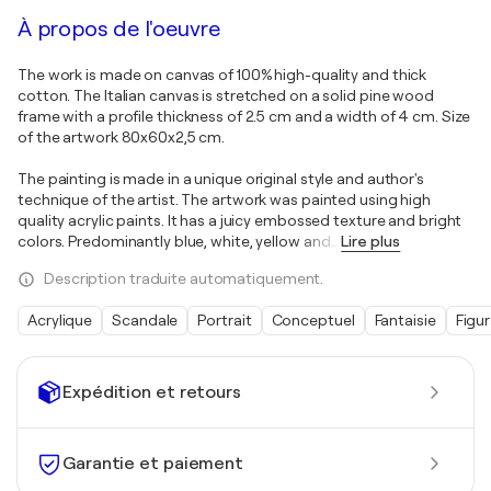
À propos de l'oeuvre
The work is made on canvas of 100% high-quality and thick
cotton. The Italian canvas is stretched on a solid pine wood
frame with a profile thickness of 2.5 cm and a width of 4 cm. Size
of the artwork 80x60x2,5 cm.
The painting is made in a unique original style and author's
technique of the artist. The artwork was painted using high
quality acrylic paints. It has a juicy embossed texture and bright
colors. Predominantly blue, white, yellow and
…
Lire plus
Description traduite automatiquement.
Acrylique
Scandale
Portrait
Conceptuel
Fantaisie
Figur
Expédition et retours
Garantie et paiement