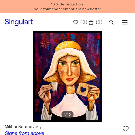
10 % de réduction
pour tout abonnement à la newsletter
(
0
)
( 0 )
1
/
10
Mikhail Baranovskiy
Signs from above