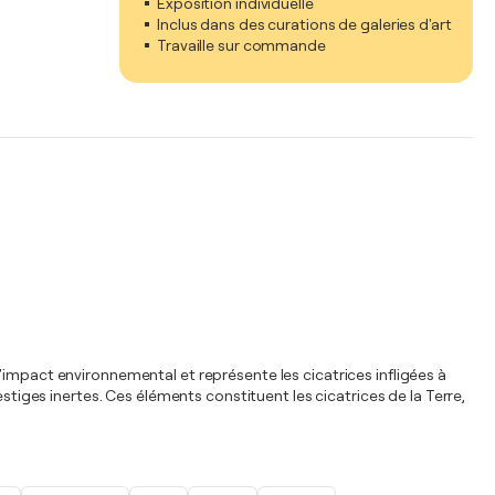
Exposition individuelle
Inclus dans des curations de galeries d'art
Travaille sur commande
’impact environnemental et représente les cicatrices infligées à
ges inertes. Ces éléments constituent les cicatrices de la Terre,