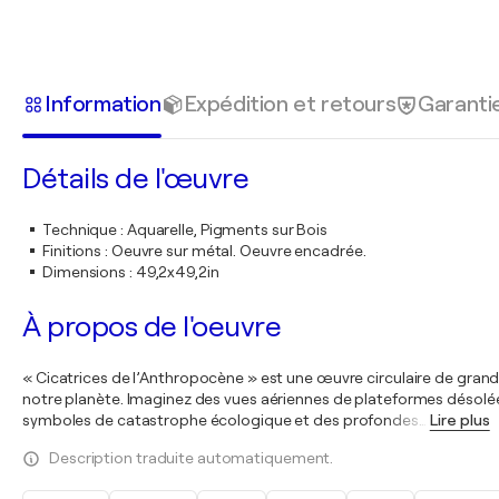
Information
Expédition et retours
Garanti
Détails de l'œuvre
Technique
:
Aquarelle, Pigments sur Bois
Finitions
:
Oeuvre sur métal. Oeuvre encadrée.
Dimensions
:
49,2x49,2in
À propos de l'oeuvre
« Cicatrices de l’Anthropocène » est une œuvre circulaire de grande
notre planète. Imaginez des vues aériennes de plateformes désolée
symboles de catastrophe écologique et des profondes
…
Lire plus
Description traduite automatiquement.