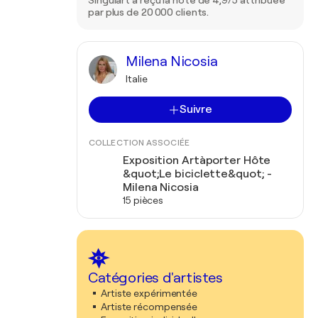
Singulart a reçu la note de 4,9/5 attribuée
par plus de 20 000 clients.
Milena Nicosia
Italie
Suivre
COLLECTION ASSOCIÉE
Exposition Artàporter Hôte
&quot;Le biciclette&quot; -
Milena Nicosia
15 pièces
Catégories d'artistes
Artiste expérimentée
Artiste récompensée