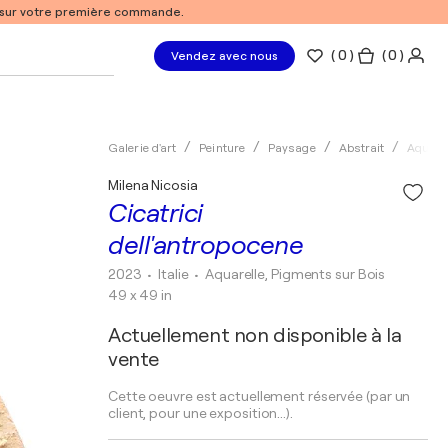
% sur votre première commande.
(
0
)
( 0 )
Vendez avec nous
Galerie d'art
Peinture
Paysage
Abstrait
Aquare
Milena Nicosia
Cicatrici
dell'antropocene
2023
• Italie
•
Aquarelle, Pigments sur Bois
49 x 49 in
Actuellement non disponible à la
vente
Cette oeuvre est actuellement réservée (par un
client, pour une exposition...).