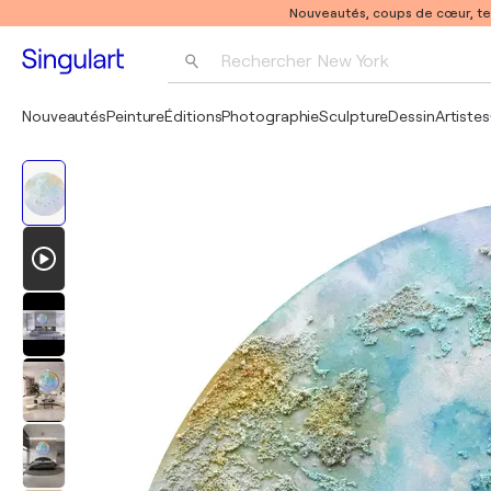
Nouveautés, coups de cœur, t
Rechercher 
New York
Photographie
Nouveautés
Peinture
Éditions
Photographie
Sculpture
Dessin
Artistes
Pop Art
Pablo Picasso