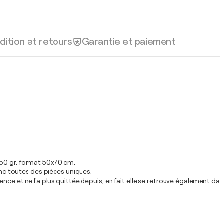
dition et retours
Garantie et paiement
350 gr, format 50x70 cm.
donc toutes des pièces uniques.
ence et ne l'a plus quittée depuis, en fait elle se retrouve également d