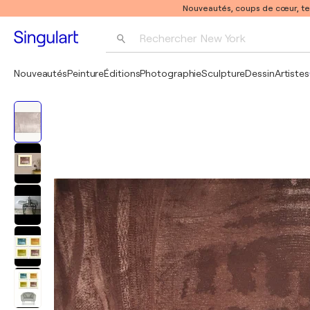
Nouveautés, coups de cœur, t
Rechercher 
New York
Photographie
Nouveautés
Peinture
Éditions
Photographie
Sculpture
Dessin
Artistes
Pop Art
Pablo Picasso