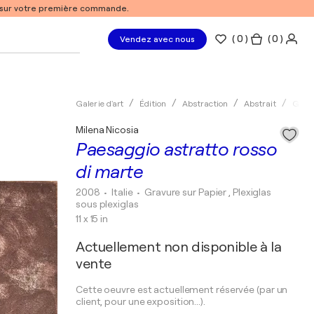
% sur votre première commande.
(
0
)
( 0 )
Vendez avec nous
Galerie d'art
Édition
Abstraction
Abstrait
Grav
Milena Nicosia
Paesaggio astratto rosso
di marte
2008
• Italie
•
Gravure sur Papier , Plexiglas
sous plexiglas
11 x 15 in
Actuellement non disponible à la
vente
Cette oeuvre est actuellement réservée (par un
client, pour une exposition...).