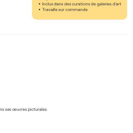
Inclus dans des curations de galeries d'art
Travaille sur commande
ans ses œuvres picturales.