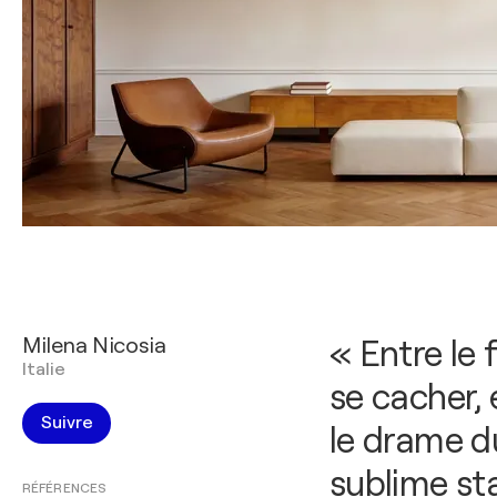
Milena Nicosia
« Entre le f
Italie
se cacher, 
Suivre
le drame du
sublime sta
RÉFÉRENCES