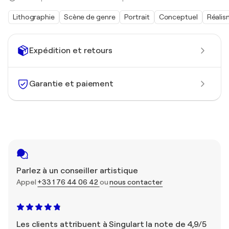
Lithographie
Scène de genre
Portrait
Conceptuel
Réali
Expédition et retours
Garantie et paiement
Parlez à un conseiller artistique
Appel
+33 1 76 44 06 42
ou
nous contacter
Les clients attribuent à Singulart la note de 4,9/5