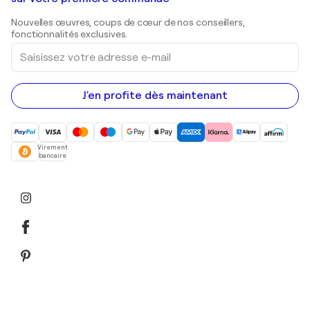
Estampes
Sculptures
Nouvelles œuvres, coups de cœur de nos conseillers,
Peintures acryliques
fonctionnalités exclusives.
Saisissez
votre
adresse
e-
mail
J'en profite dès maintenant
Virement
bancaire