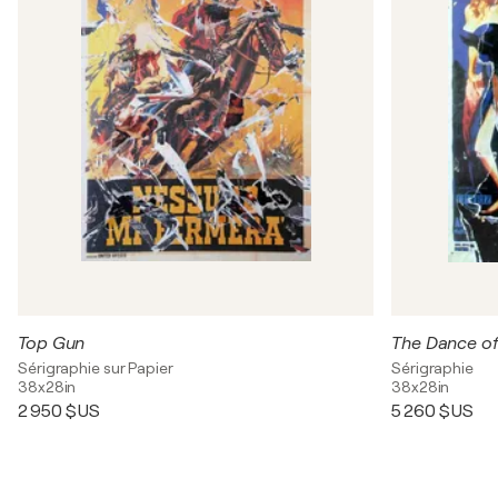
Top Gun
The Dance of
Sérigraphie sur Papier
Sérigraphie
38x28in
38x28in
2 950 $US
5 260 $US