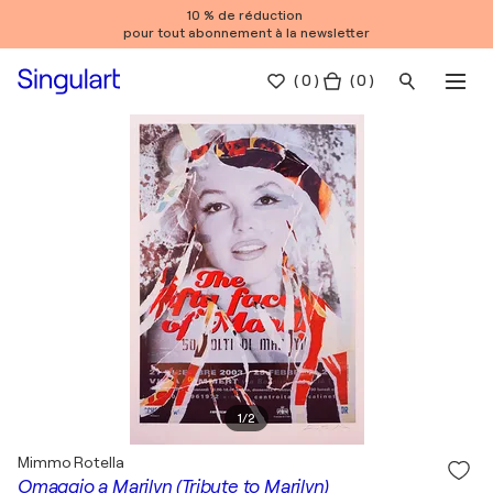
10 % de réduction
pour tout abonnement à la newsletter
(
0
)
( 0 )
1
/
2
Mimmo Rotella
Omaggio a Marilyn (Tribute to Marilyn)