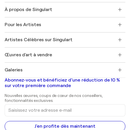
Nous contacter
À propos de Singulart
Expédition
Politique de retour
A propos de nous
Témoignages de clients
Pour les Artistes
FAQ
Offrir une carte cadeau
Sociétés affiliées
Rejoignez notre programme commercial
Rejoindre Singulart en tant qu'artiste
Nos artistes
Mon compte
Artistes Célèbres sur Singulart
Se connecter en tant qu'Artiste
Magazine Singulart
Protection acheteur
Emplois
+33 1 76 44 06 42
Henri Matisse
Découvrez une sélection d'art original
Œuvres d'art à vendre
Marc Chagall
Pablo Picasso
Tableaux à vendre
Salvador Dalí
Galeries
Tableaux abstraits à vendre
Banksy
Peintures à l'huile
Mr. Brainwash
Galeries d'art en France
Abonnez-vous et bénéficiez d’une réduction de 10 %
Peintures de paysage
Shepard Fairey
Galeries d'art en Belgique
sur votre première commande
Estampes
Sculptures
Nouvelles œuvres, coups de cœur de nos conseillers,
Peintures acryliques
fonctionnalités exclusives.
Saisissez
votre
adresse
e-
mail
J'en profite dès maintenant