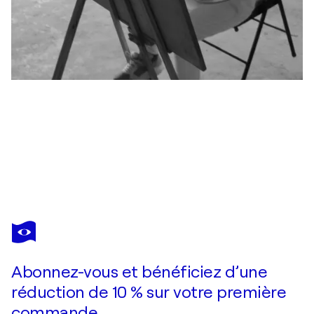
MIN ZOU
Relief
1 800 $US
Faire une offre
Acquérir
Abonnez-vous et bénéficiez d’une
réduction de 10 % sur votre première
commande