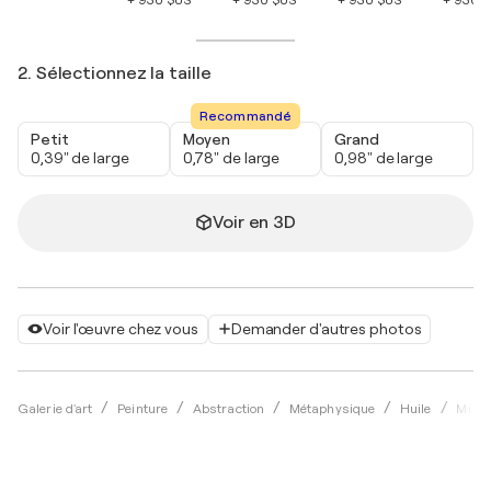
2. Sélectionnez la taille
Recommandé
Petit
Moyen
Grand
0,39" de large
0,78" de large
0,98" de large
Voir en 3D
Voir l'œuvre chez vous
Demander d'autres photos
Galerie d'art
Peinture
Abstraction
Métaphysique
Huile
Min 