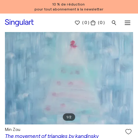
10 % de réduction
pour tout abonnement à la newsletter
(
0
)
( 0 )
1
/
2
Min Zou
The movement of triangles by kandinsky