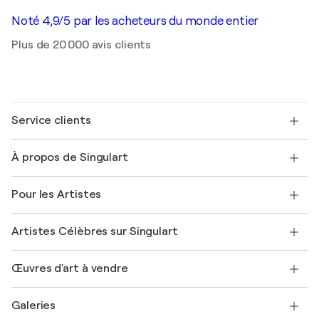
Noté 4,9/5 par les acheteurs du monde entier
Plus de 20 000 avis clients
Service clients
Nous contacter
À propos de Singulart
Expédition
Politique de retour
A propos de nous
Témoignages de clients
Pour les Artistes
FAQ
Offrir une carte cadeau
Sociétés affiliées
Rejoignez notre programme commercial
Rejoindre Singulart en tant qu'artiste
Nos artistes
Mon compte
Artistes Célèbres sur Singulart
Se connecter en tant qu'Artiste
Magazine Singulart
Protection acheteur
Emplois
+33 1 76 44 06 42
Henri Matisse
Découvrez une sélection d'art original
Œuvres d'art à vendre
Marc Chagall
Pablo Picasso
Tableaux à vendre
Salvador Dalí
Galeries
Tableaux abstraits à vendre
Banksy