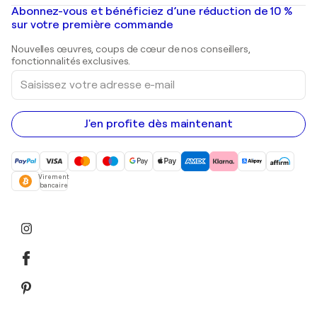
Peintures à l'huile
Mr. Brainwash
Galeries d'art en France
Abonnez-vous et bénéficiez d’une réduction de 10 %
Peintures de paysage
Shepard Fairey
Galeries d'art en Belgique
sur votre première commande
Estampes
Sculptures
Nouvelles œuvres, coups de cœur de nos conseillers,
Peintures acryliques
fonctionnalités exclusives.
Saisissez
votre
adresse
e-
mail
J'en profite dès maintenant
Virement
bancaire