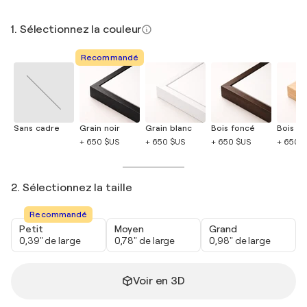
1. Sélectionnez la couleur
Recommandé
Sans cadre
Grain noir
Grain blanc
Bois foncé
Bois cla
+ 650 $US
+ 650 $US
+ 650 $US
+ 650 
2. Sélectionnez la taille
Recommandé
Petit
Moyen
Grand
0,39" de large
0,78" de large
0,98" de large
Voir en 3D