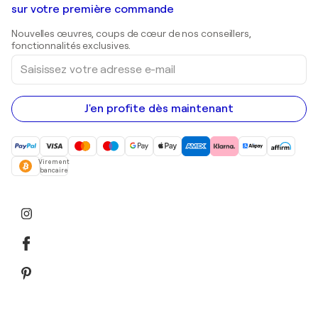
Shepard Fairey
Galeries d'art en Belgique
sur votre première commande
Estampes
Sculptures
Nouvelles œuvres, coups de cœur de nos conseillers,
Peintures acryliques
fonctionnalités exclusives.
Saisissez
votre
adresse
e-
mail
J'en profite dès maintenant
Virement
bancaire