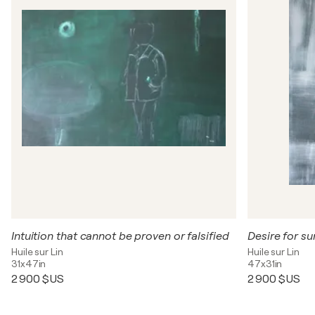
Intuition that cannot be proven or falsified
Desire for su
Huile sur Lin
Huile sur Lin
31x47in
47x31in
2 900 $US
2 900 $US