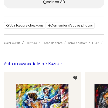
Voir en 3D
Voir l'œuvre chez vous
Demander d'autres photos
Galerie d'art
Peinture
Scène de genre
Semi-abstrait
Huile
Mi
Autres œuvres de
Mirek Kuzniar