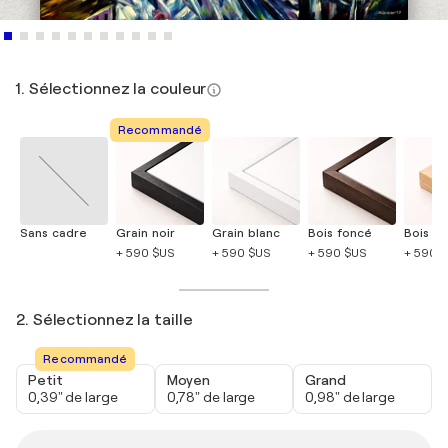
1. Sélectionnez la couleur
Recommandé
Sans cadre
Grain noir
Grain blanc
Bois foncé
Bois cla
+ 590 $US
+ 590 $US
+ 590 $US
+ 590 
2. Sélectionnez la taille
Recommandé
Petit
Moyen
Grand
0,39" de large
0,78" de large
0,98" de large