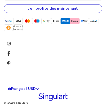
adresse
e-
mail
J'en profite dès maintenant
Virement
bancaire
Français | USD
© 2026 Singulart