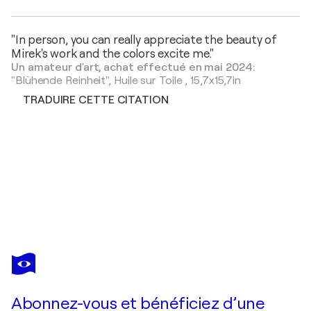
"In person, you can really appreciate the beauty of
Mirek's work and the colors excite me."
Un amateur d'art, achat effectué en mai 2024:
"Blühende Reinheit",
Huile sur Toile
,
15,7x15,7in
TRADUIRE CETTE CITATION
MIREK KUZNIAR
Junge Klavierspielerin
2 610 $US
Faire une offre
Acquérir
Abonnez-vous et bénéficiez d’une