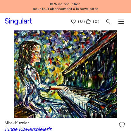
10 % de réduction
pour tout abonnement à la newsletter
(
0
)
( 0 )
1
/
2
Mirek Kuzniar
Junge Klavierspielerin