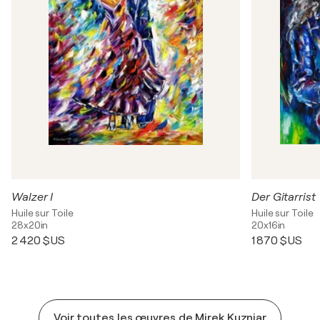
Walzer I
Der Gitarrist
Huile sur Toile
Huile sur Toile
28x20in
20x16in
2 420 $US
1 870 $US
Voir toutes les œuvres de Mirek Kuzniar