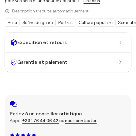
pour vos sens et une source constante
…
Lire plus
Description traduite automatiquement.
Huile
Scène de genre
Portrait
Culture populaire
Semi-abs
Expédition et retours
Garantie et paiement
Parlez à un conseiller artistique
Appel
+33 1 76 44 06 42
ou
nous contacter