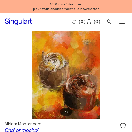
10 % de réduction
pour tout abonnement à la newsletter
(
0
)
( 0 )
1
/
7
Miriam Montenegro
Chai or mocha?