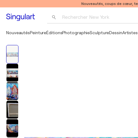
Nouveautés, coups de cœur, t
Rechercher 
New York
Photographie
Nouveautés
Peinture
Éditions
Photographie
Sculpture
Dessin
Artistes
Pop Art
Pablo Picasso