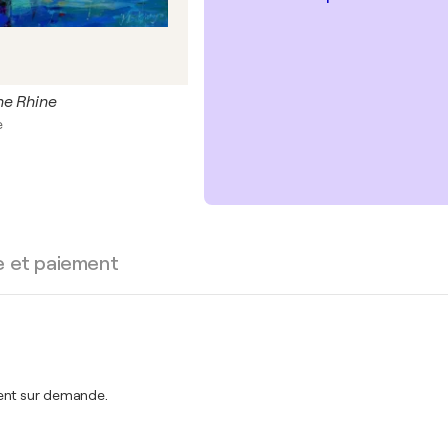
he Rhine
e
e et paiement
ment sur demande.