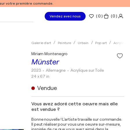
% sur votre première commande.
(
0
)
( 0 )
Vendez avec nous
Galerie d'art
Peinture
Urbain
Pop art
Acrylique
Miriam Montenegro
Münster
2023
• Allemagne
•
Acrylique sur Toile
24 x 67 in
Vendue
Vous avez adoré cette oeuvre mais elle
est vendue ?
Bonne nouvelle ! L'artiste travaille sur commande.
Il peut réaliser pour vous une oeuvre sur-mesure,
inspirée de ce que vous avez aimé dans la