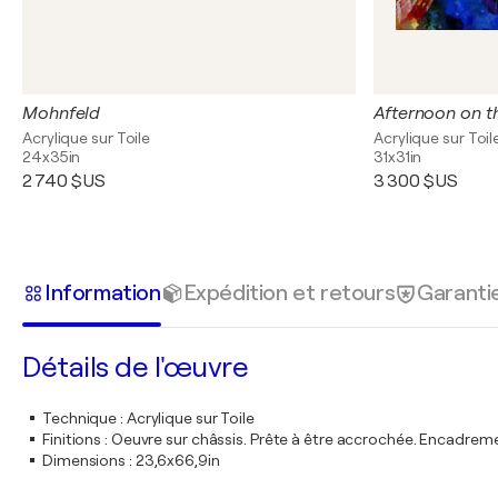
Mohnfeld
Afternoon on t
Acrylique sur Toile
Acrylique sur Toil
24x35in
31x31in
2 740 $US
3 300 $US
Information
Expédition et retours
Garanti
Détails de l'œuvre
Technique
:
Acrylique sur Toile
Finitions
:
Oeuvre sur châssis. Prête à être accrochée. Encadre
Dimensions
:
23,6x66,9in