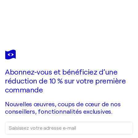
MIRIAM
MONTENEGRO
Vous avez adoré cette oeuvre mais elle est vendue ?
Nach dem Regen
Abonnez-vous et bénéficiez d’une
Je passe commande
réduction de 10 % sur votre première
commande
Nouvelles œuvres, coups de cœur de nos
conseillers, fonctionnalités exclusives.