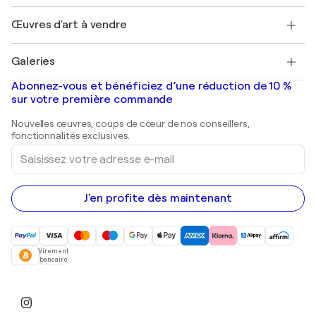
Emplois
+33 1 76 44 06 42
Henri Matisse
Découvrez une sélection d'art original
Œuvres d'art à vendre
Marc Chagall
Pablo Picasso
Tableaux à vendre
Salvador Dalí
Galeries
Tableaux abstraits à vendre
Banksy
Peintures à l'huile
Mr. Brainwash
Galeries d'art en France
Abonnez-vous et bénéficiez d’une réduction de 10 %
Peintures de paysage
Shepard Fairey
Galeries d'art en Belgique
sur votre première commande
Estampes
Sculptures
Nouvelles œuvres, coups de cœur de nos conseillers,
Peintures acryliques
fonctionnalités exclusives.
Saisissez
votre
adresse
e-
mail
J'en profite dès maintenant
Virement
bancaire