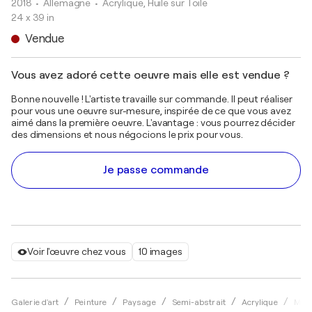
2018
• Allemagne
•
Acrylique, Huile sur Toile
24 x 39 in
Vendue
Vous avez adoré cette oeuvre mais elle est vendue ?
Bonne nouvelle ! L'artiste travaille sur commande. Il peut réaliser
pour vous une oeuvre sur-mesure, inspirée de ce que vous avez
aimé dans la première oeuvre. L'avantage : vous pourrez décider
des dimensions et nous négocions le prix pour vous.
Je passe commande
Voir l'œuvre chez vous
10 images
Galerie d'art
Peinture
Paysage
Semi-abstrait
Acrylique
Miri