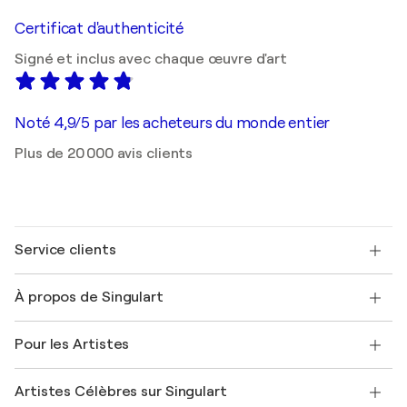
Certificat d'authenticité
Signé et inclus avec chaque œuvre d'art
Noté 4,9/5 par les acheteurs du monde entier
Plus de 20 000 avis clients
Service clients
Nous contacter
À propos de Singulart
Expédition
Politique de retour
A propos de nous
Témoignages de clients
Pour les Artistes
FAQ
Offrir une carte cadeau
Sociétés affiliées
Rejoignez notre programme commercial
Rejoindre Singulart en tant qu'artiste
Nos artistes
Mon compte
Artistes Célèbres sur Singulart
Se connecter en tant qu'Artiste
Magazine Singulart
Protection acheteur