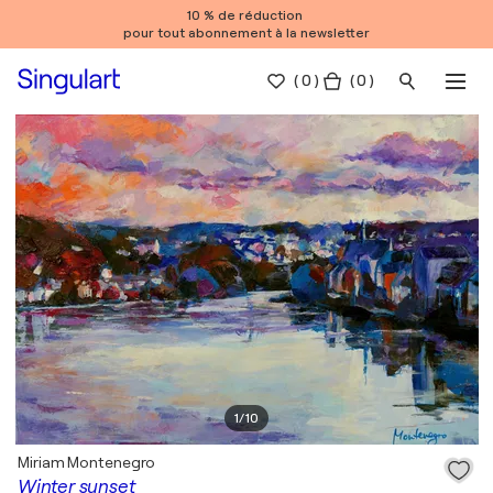
10 % de réduction
pour tout abonnement à la newsletter
(
0
)
( 0 )
1
/
10
Miriam Montenegro
Winter sunset