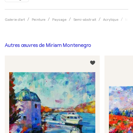
Galerie d'art
Peinture
Paysage
Semi-abstrait
Acrylique
Miri
Autres œuvres de
Miriam Montenegro