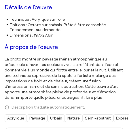
Détails de l'œuvre
Technique
:
Acrylique sur Toile
Finitions
:
Oeuvre sur châssis. Prête à être accrochée.
Encadrement sur demande.
Dimensions
:
19,7x27,6in
À propos de l'oeuvre
La photo montre un paysage rhénan atmosphérique au
crépuscule d’hiver. Les couleurs vives se reflètent dans l'eau et
donnent vie à un monde qui flotte entre le jour et la nuit. Utilisant
une technique expressive de la spatule, l'artiste mélange des
impressions de froid et de chaleur, créant une fusion
d'impressionnisme et de semi-abstraction. Cette œuvre d'art
apporte une atmosphère pleine de profondeur et d'émotion
dans n'importe quelle pièce, encourageant
…
Lire plus
Description traduite automatiquement.
Acrylique
Paysage
Urbain
Nature
Semi-abstrait
Expres