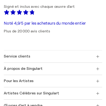
Signé et inclus avec chaque œuvre d'art
Noté 4,9/5 par les acheteurs du monde entier
Plus de 20 000 avis clients
Service clients
Nous contacter
À propos de Singulart
Expédition
Politique de retour
A propos de nous
Témoignages de clients
Pour les Artistes
FAQ
Offrir une carte cadeau
Sociétés affiliées
Rejoignez notre programme commercial
Rejoindre Singulart en tant qu'artiste
Nos artistes
Mon compte
Artistes Célèbres sur Singulart
Se connecter en tant qu'Artiste
Magazine Singulart
Protection acheteur
Emplois
+33 1 76 44 06 42
Henri Matisse
Découvrez une sélection d'art original
Œuvres d'art à vendre