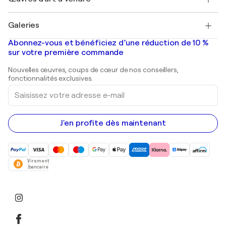
Marc Chagall
Pablo Picasso
Tableaux à vendre
Salvador Dalí
Galeries
Tableaux abstraits à vendre
Banksy
Peintures à l'huile
Mr. Brainwash
Galeries d'art en France
Abonnez-vous et bénéficiez d’une réduction de 10 %
Peintures de paysage
Shepard Fairey
Galeries d'art en Belgique
sur votre première commande
Estampes
Sculptures
Nouvelles œuvres, coups de cœur de nos conseillers,
Peintures acryliques
fonctionnalités exclusives.
Saisissez
votre
adresse
e-
mail
J'en profite dès maintenant
Virement
bancaire