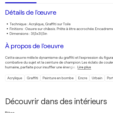
Détails de l'œuvre
Technique
:
Acrylique, Graffiti sur Toile
Finitions
:
Oeuvre sur châssis. Prête à être accrochée. Encadre
Dimensions
:
31,5x31,5in
À propos de l'oeuvre
Cette œuvre mêle le dynamisme du graffiti et l'expression du figurati
combative du sujet et la ceinture de champion. Les éclats de couleur
humaine, parfaite pour insuffler une énergie
…
Lire plus
Acrylique
Graffiti
Peinture en bombe
Encre
Urbain
Por
Découvrir dans des intérieurs
Pièce