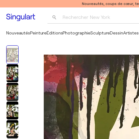
Nouveautés, coups de cœur, t
Rechercher 
New York
Photographie
Nouveautés
Peinture
Éditions
Photographie
Sculpture
Dessin
Artistes
Pop Art
Pablo Picasso