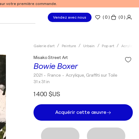
% sur votre première commande.
(
0
)
( 0 )
Vendez avec nous
Galerie d'art
Peinture
Urbain
Pop art
Acrylique
Misako Street Art
Bowie Boxer
2021
• France
•
Acrylique, Graffiti sur Toile
31 x 31 in
1 400 $US
Acquérir cette œuvre