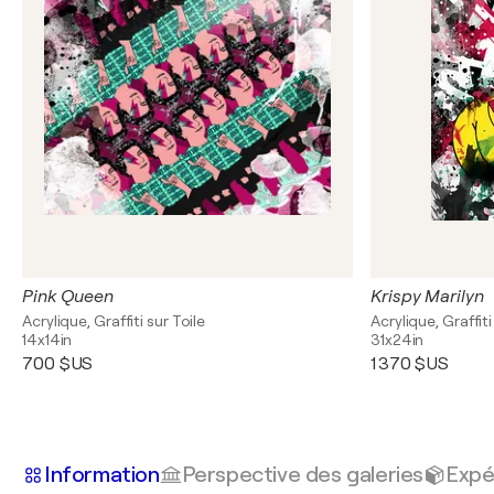
Pink Queen
Krispy Marilyn
Acrylique, Graffiti sur Toile
Acrylique, Graffiti
14x14in
31x24in
700 $US
1 370 $US
Information
Perspective des galeries
Expé