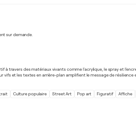
ment sur demande.
f à travers des matériaux vivants comme l'acrylique, le spray et l'encre. 
 vifs et les textes en arrière-plan amplifient le message de résilience
trait
Culture populaire
Street Art
Pop art
Figuratif
Affiche