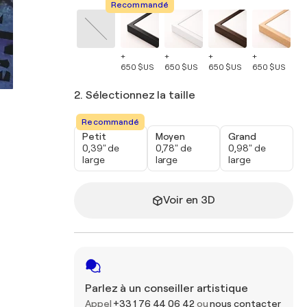
Recommandé
+
+
+
+
+
650 $US
650 $US
650 $US
650 $US
65
2. Sélectionnez la taille
Recommandé
Petit
Moyen
Grand
0,39" de
0,78" de
0,98" de
large
large
large
Voir en 3D
Parlez à un conseiller artistique
Appel
+33 1 76 44 06 42
ou
nous contacter