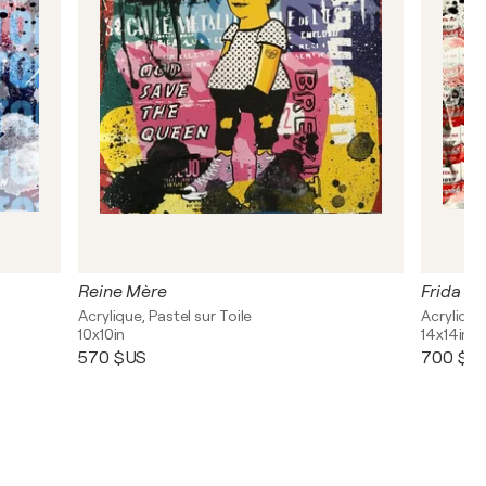
Reine Mère
Frida C
Acrylique, Pastel sur Toile
Acrylique,
10x10in
14x14in
570 $US
700 $U