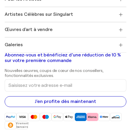
Offrir une carte cadeau
Sociétés affiliées
Rejoignez notre programme commercial
Rejoindre Singulart en tant qu'artiste
Nos artistes
Mon compte
Artistes Célèbres sur Singulart
Se connecter en tant qu'Artiste
Magazine Singulart
Protection acheteur
Emplois
+33 1 76 44 06 42
Henri Matisse
Découvrez une sélection d'art original
Œuvres d'art à vendre
Marc Chagall
Pablo Picasso
Tableaux à vendre
Salvador Dalí
Galeries
Tableaux abstraits à vendre
Banksy
Peintures à l'huile
Mr. Brainwash
Galeries d'art en France
Abonnez-vous et bénéficiez d’une réduction de 10 %
Peintures de paysage
Shepard Fairey
Galeries d'art en Belgique
sur votre première commande
Estampes
Sculptures
Nouvelles œuvres, coups de cœur de nos conseillers,
Peintures acryliques
fonctionnalités exclusives.
Saisissez
votre
adresse
e-
mail
J'en profite dès maintenant
Virement
bancaire