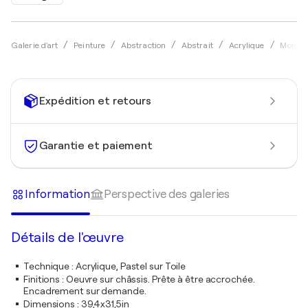
Galerie d'art
Peinture
Abstraction
Abstrait
Acrylique
Monika
Expédition et retours
Garantie et paiement
Information
Perspective des galeries
Détails de l'œuvre
Technique
:
Acrylique, Pastel sur Toile
Finitions
:
Oeuvre sur châssis. Prête à être accrochée.
Encadrement sur demande.
Dimensions
:
39,4x31,5in