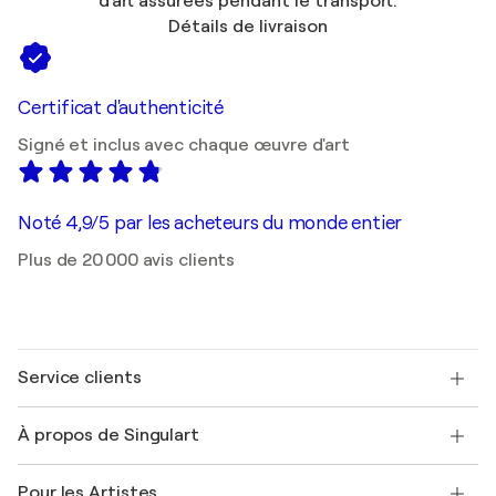
d'art assurées pendant le transport.
Détails de livraison
Certificat d'authenticité
Signé et inclus avec chaque œuvre d'art
Noté 4,9/5 par les acheteurs du monde entier
Plus de 20 000 avis clients
Service clients
Nous contacter
À propos de Singulart
Expédition
Politique de retour
A propos de nous
Témoignages de clients
Pour les Artistes
FAQ