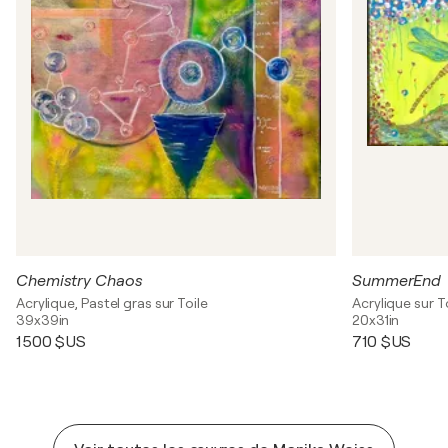
Chemistry Chaos
SummerEnd
Acrylique, Pastel gras sur Toile
Acrylique sur T
39x39in
20x31in
1 500 $US
710 $US