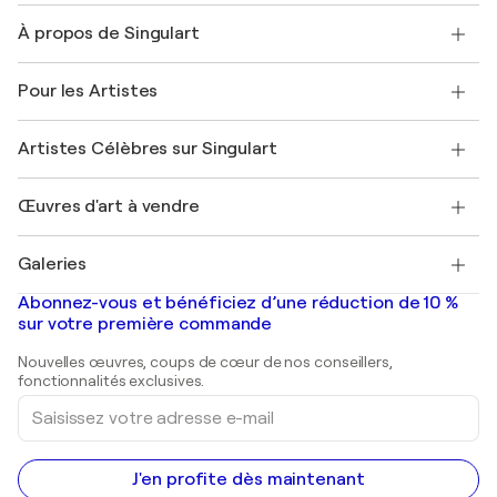
Nous contacter
À propos de Singulart
Expédition
Politique de retour
A propos de nous
Témoignages de clients
Pour les Artistes
FAQ
Offrir une carte cadeau
Sociétés affiliées
Rejoignez notre programme commercial
Rejoindre Singulart en tant qu'artiste
Nos artistes
Mon compte
Artistes Célèbres sur Singulart
Se connecter en tant qu'Artiste
Magazine Singulart
Protection acheteur
Emplois
+33 1 76 44 06 42
Henri Matisse
Découvrez une sélection d'art original
Œuvres d'art à vendre
Marc Chagall
Pablo Picasso
Tableaux à vendre
Salvador Dalí
Galeries
Tableaux abstraits à vendre
Banksy
Peintures à l'huile
Mr. Brainwash
Galeries d'art en France
Abonnez-vous et bénéficiez d’une réduction de 10 %
Peintures de paysage
Shepard Fairey
Galeries d'art en Belgique
sur votre première commande
Estampes
Sculptures
Nouvelles œuvres, coups de cœur de nos conseillers,
Peintures acryliques
fonctionnalités exclusives.
Saisissez
votre
adresse
e-
mail
J'en profite dès maintenant