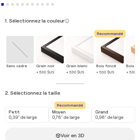
1. Sélectionnez la couleur
Recommandé
Sans cadre
Grain noir
Grain blanc
Bois foncé
Bois cla
+ 530 $US
+ 530 $US
+ 530 $US
+ 530 
2. Sélectionnez la taille
Recommandé
Petit
Moyen
Grand
0,39" de large
0,78" de large
0,98" de large
Voir en 3D