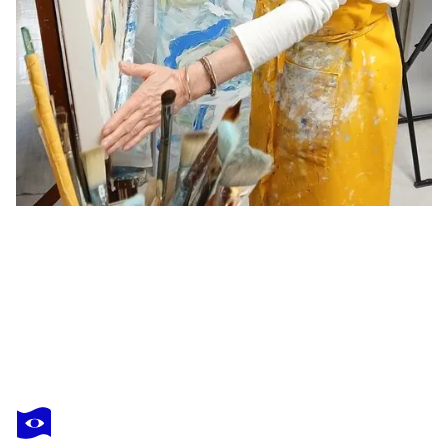
MONIQUE DUFOUR
Near and Far - No 35 -Framed
530 $US