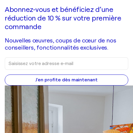
Faire une offre
Acquérir
Abonnez-vous et bénéficiez d’une
réduction de 10 % sur votre première
commande
Nouvelles œuvres, coups de cœur de nos
conseillers, fonctionnalités exclusives.
J'en profite dès maintenant