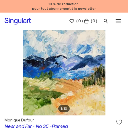
10 % de réduction
pour tout abonnement à la newsletter
(
0
)
( 0 )
1
/
10
Monique Dufour
Near and Far - No 35 -Framed