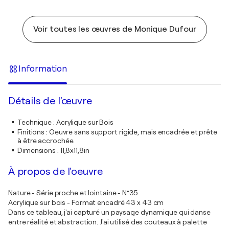
Voir toutes les œuvres de Monique Dufour
Information
Détails de l'œuvre
Technique
:
Acrylique sur Bois
Finitions
:
Oeuvre sans support rigide, mais encadrée et prête
à être accrochée.
Dimensions
:
11,8x11,8in
À propos de l'oeuvre
Nature - Série proche et lointaine - N°35
Acrylique sur bois - Format encadré 43 x 43 cm
Dans ce tableau, j'ai capturé un paysage dynamique qui danse
entre réalité et abstraction. J'ai utilisé des couteaux à palette