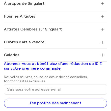
À propos de Singulart
Expédition
Politique de retour
A propos de nous
Témoignages de clients
Pour les Artistes
FAQ
Offrir une carte cadeau
Sociétés affiliées
Rejoignez notre programme commercial
Rejoindre Singulart en tant qu'artiste
Nos artistes
Mon compte
Artistes Célèbres sur Singulart
Se connecter en tant qu'Artiste
Magazine Singulart
Protection acheteur
Emplois
+33 1 76 44 06 42
Henri Matisse
Découvrez une sélection d'art original
Œuvres d'art à vendre
Marc Chagall
Pablo Picasso
Tableaux à vendre
Salvador Dalí
Galeries
Tableaux abstraits à vendre
Banksy
Peintures à l'huile
Mr. Brainwash
Galeries d'art en France
Abonnez-vous et bénéficiez d’une réduction de 10 %
Peintures de paysage
Shepard Fairey
Galeries d'art en Belgique
sur votre première commande
Estampes
Sculptures
Nouvelles œuvres, coups de cœur de nos conseillers,
Peintures acryliques
fonctionnalités exclusives.
Saisissez
votre
adresse
e-
mail
J'en profite dès maintenant