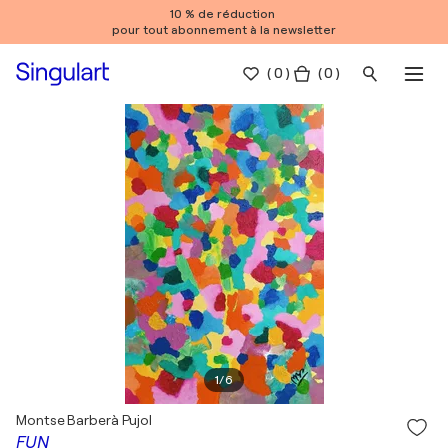
10 % de réduction
pour tout abonnement à la newsletter
(
0
)
( 0 )
1
/
6
Montse Barberà Pujol
FUN