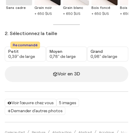
Sans cadre
Grain noir
Grain blanc
Bois foncé
Bois cla
+ 650 $US
+ 650 $US
+ 650 $US
+ 650 
2. Sélectionnez la taille
Recommandé
Petit
Moyen
Grand
0,39" de large
0,78" de large
0,98" de large
Voir en 3D
Voir l'œuvre chez vous
5 images
Demander d'autres photos
Galerie d'art
Peinture
Abstraction
Abstrait
Acrylique
Montse