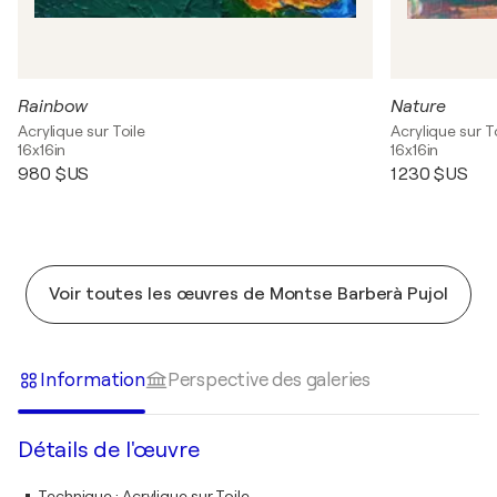
Rainbow
Nature
Acrylique sur Toile
Acrylique sur T
16x16in
16x16in
980 $US
1 230 $US
Voir toutes les œuvres de Montse Barberà Pujol
Information
Perspective des galeries
Détails de l'œuvre
Technique
:
Acrylique sur Toile