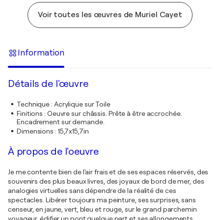
Voir toutes les œuvres de Muriel Cayet
Information
Détails de l'œuvre
Technique
:
Acrylique sur Toile
Finitions
:
Oeuvre sur châssis. Prête à être accrochée.
Encadrement sur demande.
Dimensions
:
15,7x15,7in
À propos de l'oeuvre
Je me contente bien de l'air frais et de ses espaces réservés, des
souvenirs des plus beaux livres, des joyaux de bord de mer, des
analogies virtuelles sans dépendre de la réalité de ces
spectacles. Libérer toujours ma peinture, ses surprises, sans
censeur, en jaune, vert, bleu et rouge, sur le grand parchemin
voyageur, édifier un pont quelque part et ses allongements