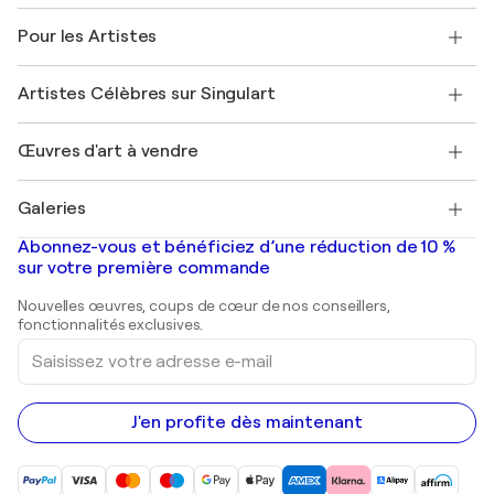
Politique de retour
A propos de nous
Témoignages de clients
Pour les Artistes
FAQ
Offrir une carte cadeau
Sociétés affiliées
Rejoignez notre programme commercial
Rejoindre Singulart en tant qu'artiste
Nos artistes
Mon compte
Artistes Célèbres sur Singulart
Se connecter en tant qu'Artiste
Magazine Singulart
Protection acheteur
Emplois
+33 1 76 44 06 42
Henri Matisse
Découvrez une sélection d'art original
Œuvres d'art à vendre
Marc Chagall
Pablo Picasso
Tableaux à vendre
Salvador Dalí
Galeries
Tableaux abstraits à vendre
Banksy
Peintures à l'huile
Mr. Brainwash
Galeries d'art en France
Abonnez-vous et bénéficiez d’une réduction de 10 %
Peintures de paysage
Shepard Fairey
Galeries d'art en Belgique
sur votre première commande
Estampes
Sculptures
Nouvelles œuvres, coups de cœur de nos conseillers,
Peintures acryliques
fonctionnalités exclusives.
Saisissez
votre
adresse
e-
mail
J'en profite dès maintenant