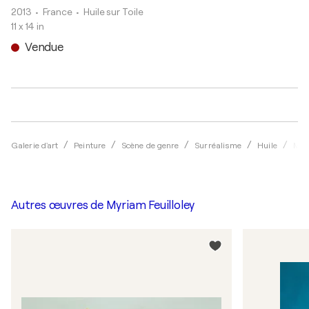
2013
• France
•
Huile sur Toile
11 x 14 in
Vendue
Galerie d'art
Peinture
Scène de genre
Surréalisme
Huile
Myri
Autres œuvres de
Myriam Feuilloley