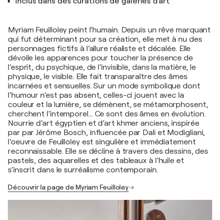
Inclus dans des curations de galeries d'art
Myriam Feuilloley peint l’humain. Depuis un rêve marquant
qui fut déterminant pour sa création, elle met à nu des
personnages fictifs à l’allure réaliste et décalée. Elle
dévoile les apparences pour toucher la présence de
l’esprit, du psychique, de l’invisible, dans la matière, le
physique, le visible. Elle fait transparaître des âmes
incarnées et sensuelles. Sur un mode symbolique dont
l’humour n’est pas absent, celles-ci jouent avec la
couleur et la lumière, se démènent, se métamorphosent,
cherchent l’intemporel… Ce sont des âmes en évolution.
Nourrie d’art égyptien et d’art khmer anciens, inspirée
par par Jérôme Bosch, influencée par Dali et Modigliani,
l’oeuvre de Feuilloley est singulière et immédiatement
reconnaissable. Elle se décline à travers des dessins, des
pastels, des aquarelles et des tableaux à l’huile et
s’inscrit dans le surréalisme contemporain.
Découvrir la page de Myriam Feuilloley