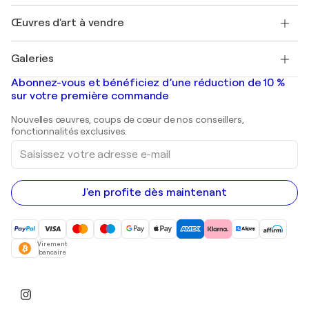
Emplois
+33 1 76 44 06 42
Henri Matisse
Découvrez une sélection d'art original
Œuvres d'art à vendre
Marc Chagall
Pablo Picasso
Tableaux à vendre
Salvador Dalí
Galeries
Tableaux abstraits à vendre
Banksy
Peintures à l'huile
Mr. Brainwash
Galeries d'art en France
Abonnez-vous et bénéficiez d’une réduction de 10 %
Peintures de paysage
Shepard Fairey
Galeries d'art en Belgique
sur votre première commande
Estampes
Sculptures
Nouvelles œuvres, coups de cœur de nos conseillers,
Peintures acryliques
fonctionnalités exclusives.
Saisissez
votre
adresse
e-
mail
J'en profite dès maintenant
Virement
bancaire