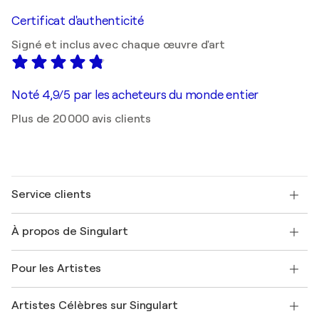
Certificat d'authenticité
Signé et inclus avec chaque œuvre d'art
Noté 4,9/5 par les acheteurs du monde entier
Plus de 20 000 avis clients
Service clients
Nous contacter
À propos de Singulart
Expédition
Politique de retour
A propos de nous
Témoignages de clients
Pour les Artistes
FAQ
Offrir une carte cadeau
Sociétés affiliées
Rejoignez notre programme commercial
Rejoindre Singulart en tant qu'artiste
Nos artistes
Mon compte
Artistes Célèbres sur Singulart
Se connecter en tant qu'Artiste
Magazine Singulart
Protection acheteur