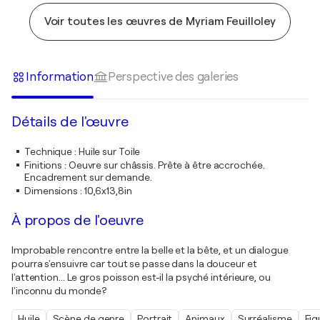
Voir toutes les œuvres de Myriam Feuilloley
Information
Perspective des galeries
Détails de l'œuvre
Technique
:
Huile sur Toile
Finitions
:
Oeuvre sur châssis. Prête à être accrochée.
Encadrement sur demande.
Dimensions
:
10,6x13,8in
À propos de l'oeuvre
Improbable rencontre entre la belle et la bête, et un dialogue
pourra s'ensuivre car tout se passe dans la douceur et
l'attention... Le gros poisson est-il la psyché intérieure, ou
l'inconnu du monde?
Huile
Scène de genre
Portrait
Animaux
Surréalisme
Fig