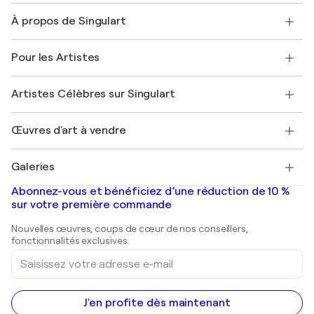
Nous contacter
À propos de Singulart
Expédition
Politique de retour
A propos de nous
Témoignages de clients
Pour les Artistes
FAQ
Offrir une carte cadeau
Sociétés affiliées
Rejoignez notre programme commercial
Rejoindre Singulart en tant qu'artiste
Nos artistes
Mon compte
Artistes Célèbres sur Singulart
Se connecter en tant qu'Artiste
Magazine Singulart
Protection acheteur
Emplois
+33 1 76 44 06 42
Henri Matisse
Découvrez une sélection d'art original
Œuvres d'art à vendre
Marc Chagall
Pablo Picasso
Tableaux à vendre
Salvador Dalí
Galeries
Tableaux abstraits à vendre
Banksy
Peintures à l'huile
Mr. Brainwash
Galeries d'art en France
Abonnez-vous et bénéficiez d’une réduction de 10 %
Peintures de paysage
Shepard Fairey
Galeries d'art en Belgique
sur votre première commande
Estampes
Sculptures
Nouvelles œuvres, coups de cœur de nos conseillers,
Peintures acryliques
fonctionnalités exclusives.
Saisissez
votre
adresse
e-
mail
J'en profite dès maintenant