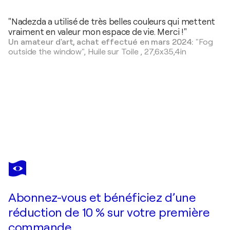
"Nadezda a utilisé de très belles couleurs qui mettent
vraiment en valeur mon espace de vie. Merci !"
Un amateur d'art, achat effectué en mars 2024:
"Fog
outside the window",
Huile sur Toile
,
27,6x35,4in
NADEZDA STUPINA
Flowers on the beach
500 $US
Faire une offre
Acquérir
Abonnez-vous et bénéficiez d’une
réduction de 10 % sur votre première
commande