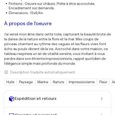
Finitions
:
Oeuvre sur châssis. Prête à être accrochée.
Encadrement sur demande.
Dimensions
:
13x9,4in
À propos de l'oeuvre
J'ai versé mon âme dans cette toile, capturant la beauté brute de
la danse de la nature entre la flore et la mer. Mes coups de
pinceau chantent au rythme des vagues et les fleurs vives font
écho au pouls vibrant de la vie. Accroché dans votre maison, ce
tableau respirera un air de vitalité sereine, vous invitant à vous
perdre dans son étreinte impressionniste, rappel quotidien de
l'élégance simple mais profonde du monde.
Description traduite automatiquement.
Huile
Paysage
Marine
Nature
Impressionisme
Fleur
A
Expédition et retours