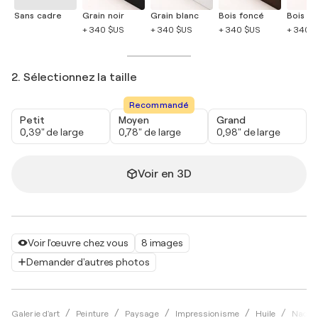
Sans cadre
Grain noir
Grain blanc
Bois foncé
Bois cla
+ 340 $US
+ 340 $US
+ 340 $US
+ 340 
2. Sélectionnez la taille
Recommandé
Petit
Moyen
Grand
0,39" de large
0,78" de large
0,98" de large
Voir en 3D
Voir l'œuvre chez vous
8 images
Demander d'autres photos
Galerie d'art
Peinture
Paysage
Impressionisme
Huile
Nadez