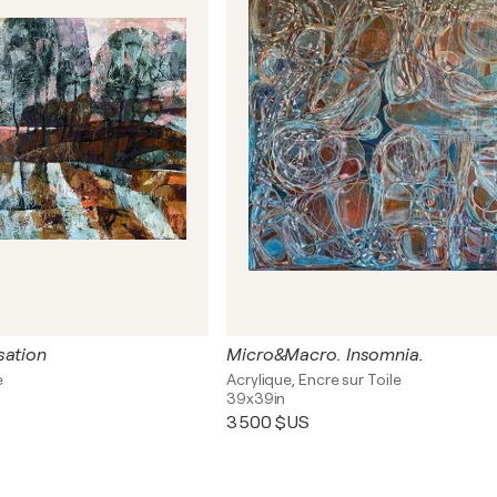
sation
Micro&Macro. Insomnia.
e
Acrylique, Encre sur Toile
39x39in
3 500 $US