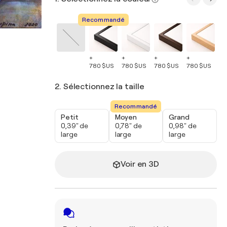
Recommandé
+
+
+
+
+
780 $US
780 $US
780 $US
780 $US
78
2. Sélectionnez la taille
Recommandé
Petit
Moyen
Grand
0,39" de
0,78" de
0,98" de
large
large
large
Voir en 3D