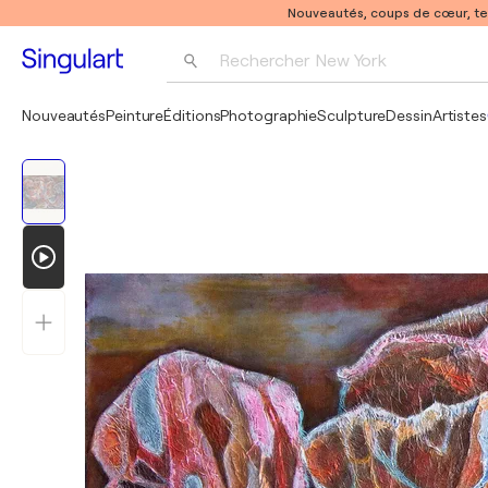
Nouveautés, coups de cœur, t
Rechercher 
New York
Photographie
Nouveautés
Peinture
Éditions
Photographie
Sculpture
Dessin
Artistes
Pop Art
Pablo Picasso