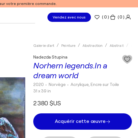
% sur votre première commande.
(
0
)
( 0 )
Vendez avec nous
Galerie d'art
Peinture
Abstraction
Abstrait
Acry
Nadezda Stupina
Norhern legends.In a
dream world
2020
• Norvège
•
Acrylique, Encre sur Toile
31 x 39 in
2 380 $US
Acquérir cette œuvre