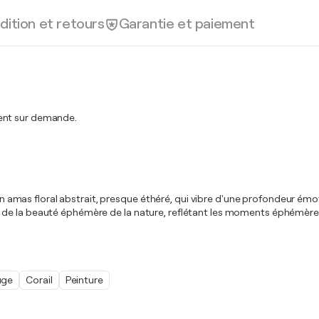
dition et retours
Garantie et paiement
ment sur demande.
r un amas floral abstrait, presque éthéré, qui vibre d'une profondeur é
e la beauté éphémère de la nature, reflétant les moments éphémères et 
uge
Corail
Peinture