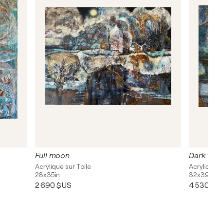
Full moon
Dark ta
Acrylique sur Toile
Acrylique
28x35in
32x39in
2 690 $US
4 530 $