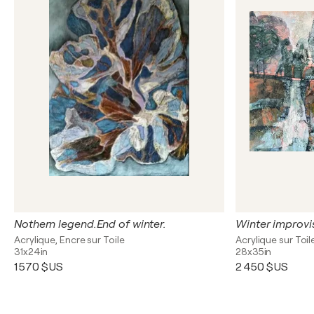
Nothern legend.End of winter.
Winter improvi
Acrylique, Encre sur Toile
Acrylique sur Toil
31x24in
28x35in
1 570 $US
2 450 $US