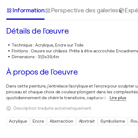
Information
Perspective des galeries
Expé
Détails de l'œuvre
Technique
:
Acrylique, Encre sur Toile
Finitions
:
Oeuvre sur châssis. Prête à être accrochée. Encadre
Dimensions
:
31,5x39,4in
À propos de l'oeuvre
Dans cette peinture, j'entrelace l'acrylique et l'encre pour sculpte
pinceau et chaque choix de couleur plongent dans les complexités d
quotidiennement de chérir le transitoire, capturant
…
Lire plus
Description traduite automatiquement.
Acrylique
Encre
Abstraction
Abstrait
Symbolisme
Ro