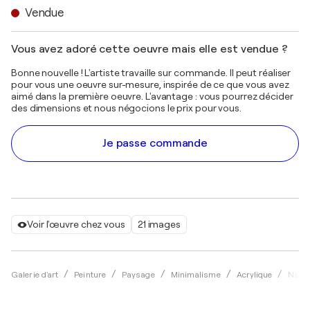
Vendue
Vous avez adoré cette oeuvre mais elle est vendue ?
Bonne nouvelle ! L'artiste travaille sur commande. Il peut réaliser
pour vous une oeuvre sur-mesure, inspirée de ce que vous avez
aimé dans la première oeuvre. L'avantage : vous pourrez décider
des dimensions et nous négocions le prix pour vous.
Je passe commande
Voir l'œuvre chez vous
21 images
Galerie d'art
Peinture
Paysage
Minimalisme
Acrylique
Nadii