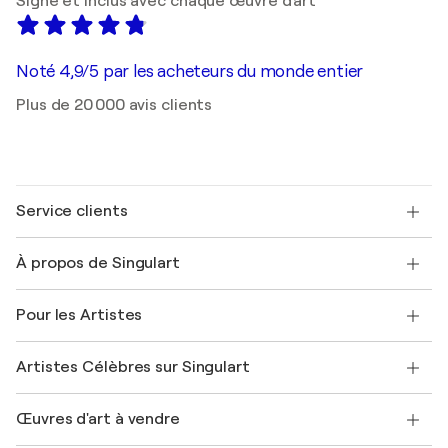
Signé et inclus avec chaque œuvre d'art
Noté 4,9/5 par les acheteurs du monde entier
Plus de 20 000 avis clients
Service clients
Nous contacter
À propos de Singulart
Expédition
Politique de retour
A propos de nous
Témoignages de clients
Pour les Artistes
FAQ
Offrir une carte cadeau
Sociétés affiliées
Rejoignez notre programme commercial
Rejoindre Singulart en tant qu'artiste
Nos artistes
Mon compte
Artistes Célèbres sur Singulart
Se connecter en tant qu'Artiste
Magazine Singulart
Protection acheteur
Emplois
+33 1 76 44 06 42
Henri Matisse
Découvrez une sélection d'art original
Œuvres d'art à vendre
Marc Chagall
Pablo Picasso