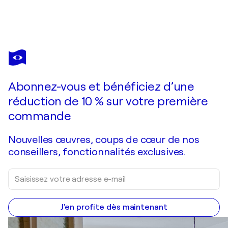
NADIIA
ANTONIUK
Vous avez adoré cette oeuvre mais elle est vendue ?
Scarlet Breath
Abonnez-vous et bénéficiez d’une
Je passe commande
réduction de 10 % sur votre première
commande
Nouvelles œuvres, coups de cœur de nos
conseillers, fonctionnalités exclusives.
J'en profite dès maintenant