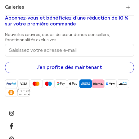
Tableaux à vendre
Salvador Dalí
Galeries
Tableaux abstraits à vendre
Banksy
Peintures à l'huile
Mr. Brainwash
Galeries d'art en France
Abonnez-vous et bénéficiez d’une réduction de 10 %
Peintures de paysage
Shepard Fairey
Galeries d'art en Belgique
sur votre première commande
Estampes
Sculptures
Nouvelles œuvres, coups de cœur de nos conseillers,
Peintures acryliques
fonctionnalités exclusives.
Saisissez
votre
adresse
e-
mail
J'en profite dès maintenant
Virement
bancaire