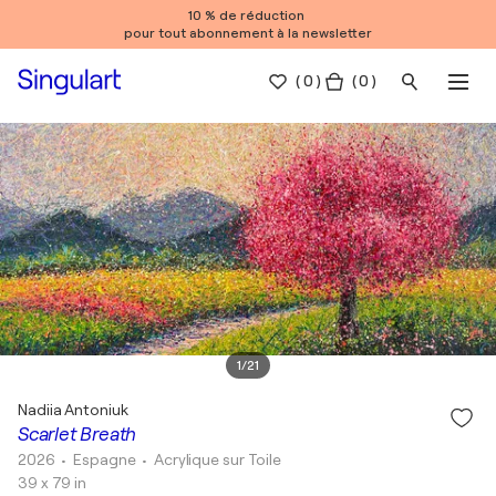
10 % de réduction
pour tout abonnement à la newsletter
(
0
)
( 0 )
1
/
21
Nadiia Antoniuk
Scarlet Breath
2026
• Espagne
•
Acrylique sur Toile
39 x 79 in