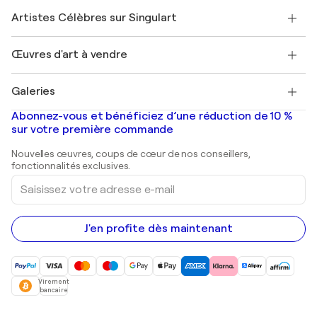
Rejoindre Singulart en tant qu'artiste
Nos artistes
Mon compte
Artistes Célèbres sur Singulart
Se connecter en tant qu'Artiste
Magazine Singulart
Protection acheteur
Emplois
+33 1 76 44 06 42
Henri Matisse
Découvrez une sélection d'art original
Œuvres d'art à vendre
Marc Chagall
Pablo Picasso
Tableaux à vendre
Salvador Dalí
Galeries
Tableaux abstraits à vendre
Banksy
Peintures à l'huile
Mr. Brainwash
Galeries d'art en France
Abonnez-vous et bénéficiez d’une réduction de 10 %
Peintures de paysage
Shepard Fairey
Galeries d'art en Belgique
sur votre première commande
Estampes
Sculptures
Nouvelles œuvres, coups de cœur de nos conseillers,
Peintures acryliques
fonctionnalités exclusives.
Saisissez
votre
adresse
e-
mail
J'en profite dès maintenant
Virement
bancaire