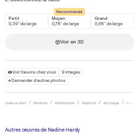
Recommandé
Petit
Moyen
Grand
0,39" de large
0,78" de large
0,98" de large
Voir en 3D
Voir l'œuvre chez vous
9 images
Demander d'autres photos
Galerie d'art
Peinture
Abstraction
Abstrait
Acrylique
Nadine
Autres œuvres de
Nadine Hardy