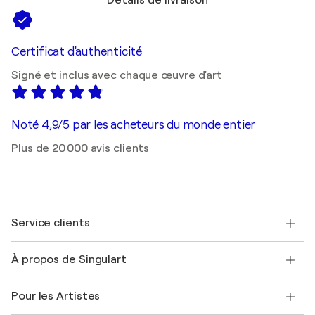
Détails de livraison
Certificat d'authenticité
Signé et inclus avec chaque œuvre d'art
Noté 4,9/5 par les acheteurs du monde entier
Plus de 20 000 avis clients
Service clients
Nous contacter
À propos de Singulart
Expédition
Politique de retour
A propos de nous
Témoignages de clients
Pour les Artistes
FAQ
Offrir une carte cadeau
Sociétés affiliées
Rejoignez notre programme commercial