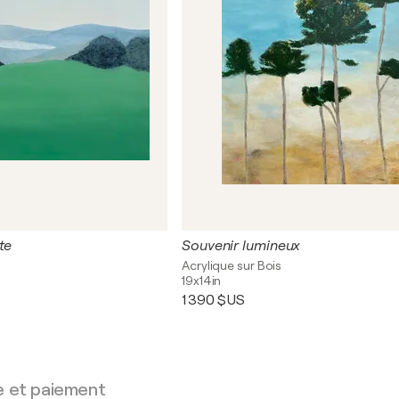
te
Souvenir lumineux
s
Acrylique sur Bois
19x14in
1 390 $US
e et paiement