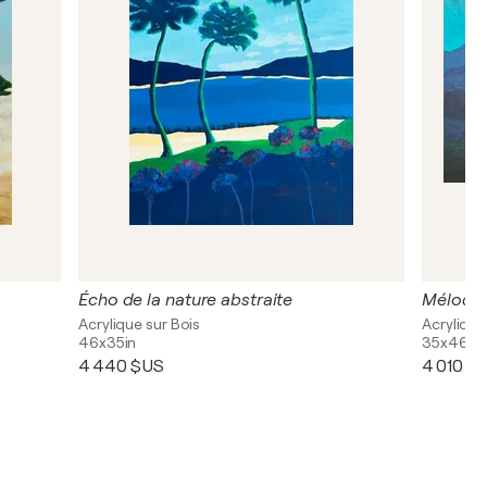
Écho de la nature abstraite
Mélodie
Acrylique sur Bois
Acrylique
46x35in
35x46in
4 440 $US
4 010 $