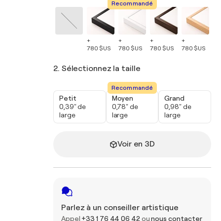
Recommandé
+
+
+
+
+
780 $US
780 $US
780 $US
780 $US
78
2. Sélectionnez la taille
Recommandé
Petit
Moyen
Grand
0,39" de
0,78" de
0,98" de
large
large
large
Voir en 3D
Parlez à un conseiller artistique
Appel
+33 1 76 44 06 42
ou
nous contacter