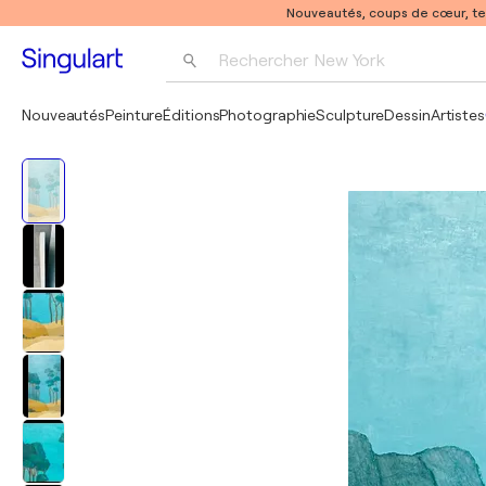
Nouveautés, coups de cœur, t
Rechercher 
New York
Photographie
Nouveautés
Peinture
Éditions
Photographie
Sculpture
Dessin
Artistes
Pop Art
Pablo Picasso