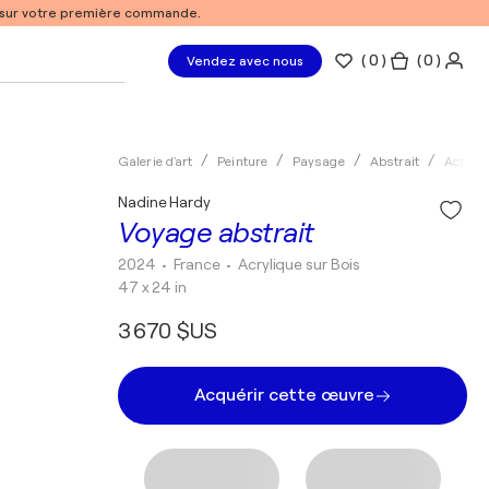
% sur votre première commande.
(
0
)
( 0 )
Vendez avec nous
Galerie d'art
Peinture
Paysage
Abstrait
Acryliq
Nadine Hardy
Voyage abstrait
2024
• France
•
Acrylique sur Bois
47 x 24 in
3 670 $US
Acquérir cette œuvre