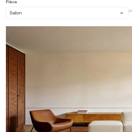
Pièce
O
Salon