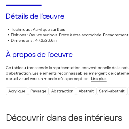
Détails de l'œuvre
Technique
:
Acrylique sur Bois
Finitions
:
Oeuvre sur bois. Prête à être accrochée. Encadremen
Dimensions
:
47,2x23,6in
À propos de l'oeuvre
Ce tableau transcende la représentation conventionnelle de la nature
d'abstraction. Les éléments reconnaissables émergent délicatement,
portail visuel vers un monde où la perception
…
Lire plus
Acrylique
Paysage
Abstraction
Abstrait
Semi-abstrait
Découvrir dans des intérieurs