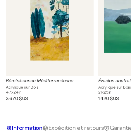
Réminiscence Méditerranéenne
Évasion abstrai
Acrylique sur Bois
Acrylique sur Boi
47x24in
21x25in
3 670 $US
1 420 $US
Information
Expédition et retours
Garanti