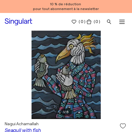
10 % de réduction
pour tout abonnement à la newsletter
(
0
)
( 0 )
1
/
6
Nagui Achamallah
Seagull with fish