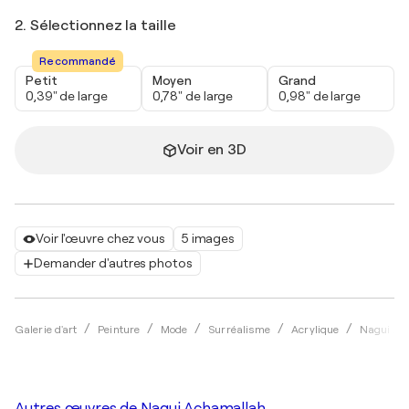
2. Sélectionnez la taille
Recommandé
Petit
Moyen
Grand
0,39" de large
0,78" de large
0,98" de large
Voir en 3D
Voir l'œuvre chez vous
5 images
Demander d'autres photos
Galerie d'art
Peinture
Mode
Surréalisme
Acrylique
Nagui Ac
Autres œuvres de
Nagui Achamallah