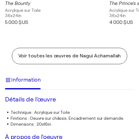
The Bounty
The Prince's
Acrylique sur Toile
Acrylique sur T
36x24in
36x24in
5 000 $US
4 000 $US
Voir toutes les œuvres de Nagui Achamallah
Information
Détails de l'œuvre
Technique
:
Acrylique sur Toile
Finitions
:
Oeuvre sur châssis. Encadrement sur demande.
Dimensions
:
20x16in
À propos de l'oeuvre