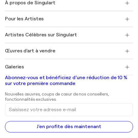
À propos de Singulart
Expédition
Politique de retour
A propos de nous
Témoignages de clients
Pour les Artistes
FAQ
Offrir une carte cadeau
Sociétés affiliées
Rejoignez notre programme commercial
Rejoindre Singulart en tant qu'artiste
Nos artistes
Mon compte
Artistes Célèbres sur Singulart
Se connecter en tant qu'Artiste
Magazine Singulart
Protection acheteur
Emplois
+33 1 76 44 06 42
Henri Matisse
Découvrez une sélection d'art original
Œuvres d'art à vendre
Marc Chagall
Pablo Picasso
Tableaux à vendre
Salvador Dalí
Galeries
Tableaux abstraits à vendre
Banksy
Peintures à l'huile
Mr. Brainwash
Galeries d'art en France
Abonnez-vous et bénéficiez d’une réduction de 10 %
Peintures de paysage
Shepard Fairey
Galeries d'art en Belgique
sur votre première commande
Estampes
Sculptures
Nouvelles œuvres, coups de cœur de nos conseillers,
Peintures acryliques
fonctionnalités exclusives.
Saisissez
votre
adresse
e-
mail
J'en profite dès maintenant