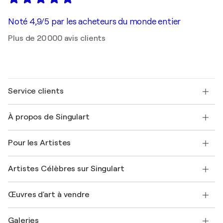
Noté 4,9/5 par les acheteurs du monde entier
Plus de 20 000 avis clients
Service clients
Nous contacter
À propos de Singulart
Expédition
Politique de retour
A propos de nous
Témoignages de clients
Pour les Artistes
FAQ
Offrir une carte cadeau
Sociétés affiliées
Rejoignez notre programme commercial
Rejoindre Singulart en tant qu'artiste
Nos artistes
Mon compte
Artistes Célèbres sur Singulart
Se connecter en tant qu'Artiste
Magazine Singulart
Protection acheteur
Emplois
+33 1 76 44 06 42
Henri Matisse
Découvrez une sélection d'art original
Œuvres d'art à vendre
Marc Chagall
Pablo Picasso
Tableaux à vendre
Salvador Dalí
Galeries
Tableaux abstraits à vendre