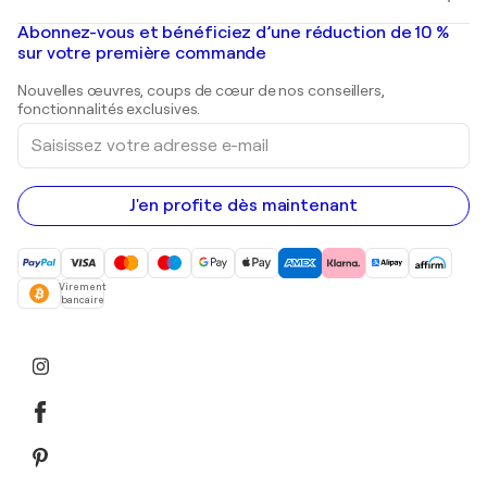
Banksy
Peintures à l'huile
Mr. Brainwash
Galeries d'art en France
Abonnez-vous et bénéficiez d’une réduction de 10 %
Peintures de paysage
Shepard Fairey
Galeries d'art en Belgique
sur votre première commande
Estampes
Sculptures
Nouvelles œuvres, coups de cœur de nos conseillers,
Peintures acryliques
fonctionnalités exclusives.
Saisissez
votre
adresse
e-
mail
J'en profite dès maintenant
Virement
bancaire