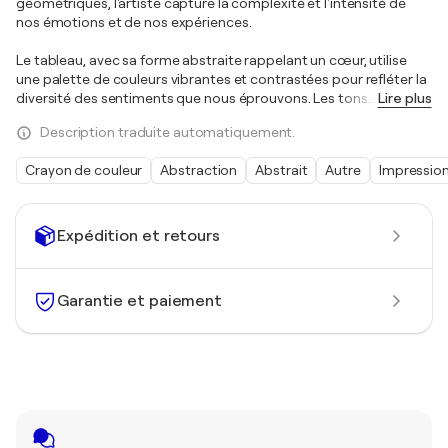
géométriques, l'artiste capture la complexité et l'intensité de
nos émotions et de nos expériences.
Le tableau, avec sa forme abstraite rappelant un cœur, utilise
une palette de couleurs vibrantes et contrastées pour refléter la
diversité des sentiments que nous éprouvons. Les tons
…
Lire plus
Description traduite automatiquement.
Crayon de couleur
Abstraction
Abstrait
Autre
Impressio
Expédition et retours
Garantie et paiement