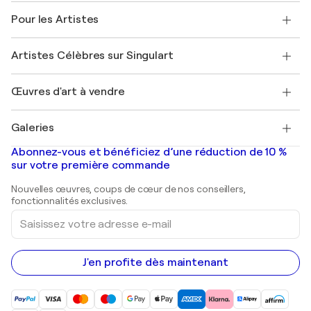
A propos de nous
Témoignages de clients
Pour les Artistes
FAQ
Offrir une carte cadeau
Sociétés affiliées
Rejoignez notre programme commercial
Rejoindre Singulart en tant qu'artiste
Nos artistes
Mon compte
Artistes Célèbres sur Singulart
Se connecter en tant qu'Artiste
Magazine Singulart
Protection acheteur
Emplois
+33 1 76 44 06 42
Henri Matisse
Découvrez une sélection d'art original
Œuvres d'art à vendre
Marc Chagall
Pablo Picasso
Tableaux à vendre
Salvador Dalí
Galeries
Tableaux abstraits à vendre
Banksy
Peintures à l'huile
Mr. Brainwash
Galeries d'art en France
Abonnez-vous et bénéficiez d’une réduction de 10 %
Peintures de paysage
Shepard Fairey
Galeries d'art en Belgique
sur votre première commande
Estampes
Sculptures
Nouvelles œuvres, coups de cœur de nos conseillers,
Peintures acryliques
fonctionnalités exclusives.
Saisissez
votre
adresse
e-
mail
J'en profite dès maintenant