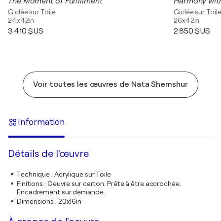
The Moment of Fulfillment
Harmony with
Giclée sur Toile
Giclée sur Toil
24x42in
26x42in
3 410 $US
2 850 $US
Voir toutes les œuvres de Nata Shemshur
Information
Détails de l'œuvre
Technique
:
Acrylique sur Toile
Finitions
:
Oeuvre sur carton. Prête à être accrochée.
Encadrement sur demande.
Dimensions
:
20x16in