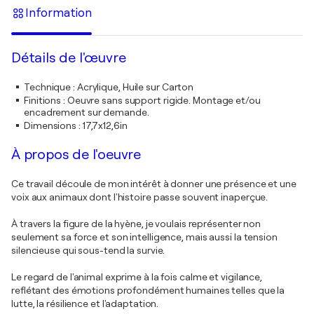
Information
Détails de l'œuvre
Technique
:
Acrylique, Huile sur Carton
Finitions
:
Oeuvre sans support rigide. Montage et/ou
encadrement sur demande.
Dimensions
:
17,7x12,6in
À propos de l'oeuvre
Ce travail découle de mon intérêt à donner une présence et une
voix aux animaux dont l'histoire passe souvent inaperçue.
À travers la figure de la hyène, je voulais représenter non
seulement sa force et son intelligence, mais aussi la tension
silencieuse qui sous-tend la survie.
Le regard de l'animal exprime à la fois calme et vigilance,
reflétant des émotions profondément humaines telles que la
lutte, la résilience et l'adaptation.