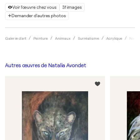
Voir l'œuvre chez vous
31 images
Demander d'autres photos
Galerie d'art
Peinture
Animaux
Surréalisme
Acrylique
Natal
Autres œuvres de
Natalia Avondet