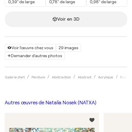
0,39" de large
0,78" de large
0,98" de large
Voir en 3D
Voir l'œuvre chez vous
29 images
Demander d'autres photos
Galerie d'art
Peinture
Abstraction
Abstrait
Acrylique
Natali
Autres œuvres de
Natalia Nosek (NATXA)