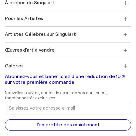
À propos de Singulart
Expédition
Politique de retour
A propos de nous
Témoignages de clients
Pour les Artistes
FAQ
Offrir une carte cadeau
Sociétés affiliées
Rejoignez notre programme commercial
Rejoindre Singulart en tant qu'artiste
Nos artistes
Mon compte
Artistes Célèbres sur Singulart
Se connecter en tant qu'Artiste
Magazine Singulart
Protection acheteur
Emplois
+33 1 76 44 06 42
Henri Matisse
Découvrez une sélection d'art original
Œuvres d'art à vendre
Marc Chagall
Pablo Picasso
Tableaux à vendre
Salvador Dalí
Galeries
Tableaux abstraits à vendre
Banksy
Peintures à l'huile
Mr. Brainwash
Galeries d'art en France
Abonnez-vous et bénéficiez d’une réduction de 10 %
Peintures de paysage
Shepard Fairey
Galeries d'art en Belgique
sur votre première commande
Estampes
Sculptures
Nouvelles œuvres, coups de cœur de nos conseillers,
Peintures acryliques
fonctionnalités exclusives.
Saisissez
votre
adresse
e-
mail
J'en profite dès maintenant