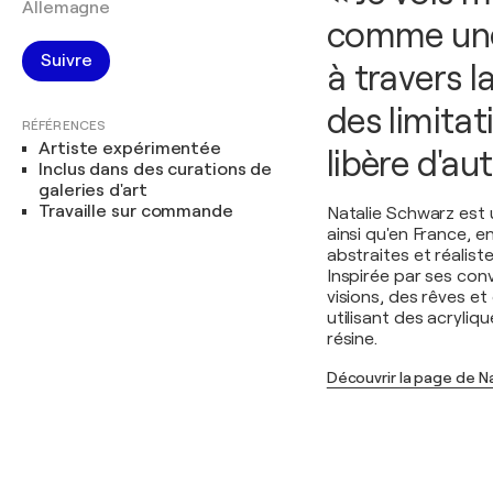
Allemagne
comme une
Suivre
à travers l
des limitat
RÉFÉRENCES
Artiste expérimentée
libère d'au
Inclus dans des curations de
galeries d'art
Travaille sur commande
Natalie Schwarz est 
ainsi qu'en France, e
abstraites et réalist
Inspirée par ses con
visions, des rêves e
utilisant des acryliq
résine.
Découvrir la page de N