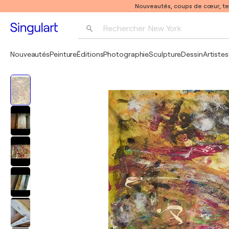
Nouveautés, coups de cœur, t
Rechercher 
New York
Photographie
Nouveautés
Peinture
Éditions
Photographie
Sculpture
Dessin
Artistes
Pop Art
Pablo Picasso