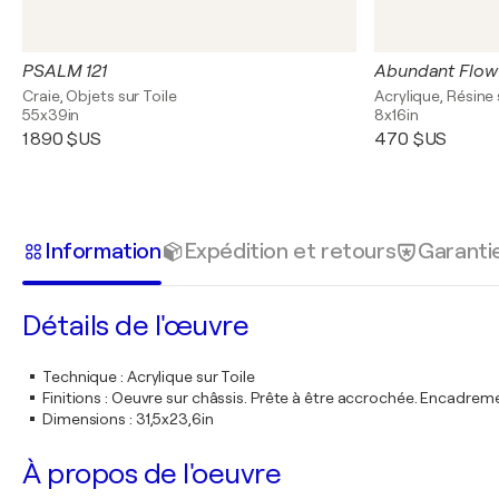
PSALM 121
Abundant Flow
Craie, Objets sur Toile
Acrylique, Résine 
55x39in
8x16in
1 890 $US
470 $US
Information
Expédition et retours
Garanti
Détails de l'œuvre
Technique
:
Acrylique sur Toile
Finitions
:
Oeuvre sur châssis. Prête à être accrochée. Encadre
Dimensions
:
31,5x23,6in
À propos de l'oeuvre