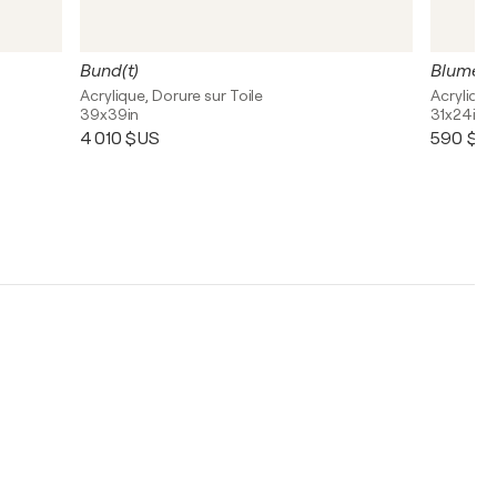
Bund(t)
Blumen
Acrylique, Dorure sur Toile
Acrylique
39x39in
31x24in
4 010 $US
590 $U