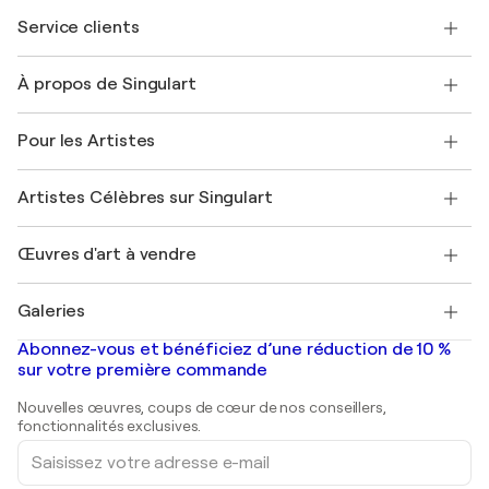
Service clients
Nous contacter
À propos de Singulart
Expédition
Politique de retour
A propos de nous
Témoignages de clients
Pour les Artistes
FAQ
Offrir une carte cadeau
Sociétés affiliées
Rejoignez notre programme commercial
Rejoindre Singulart en tant qu'artiste
Nos artistes
Mon compte
Artistes Célèbres sur Singulart
Se connecter en tant qu'Artiste
Magazine Singulart
Protection acheteur
Emplois
+33 1 76 44 06 42
Henri Matisse
Découvrez une sélection d'art original
Œuvres d'art à vendre
Marc Chagall
Pablo Picasso
Tableaux à vendre
Salvador Dalí
Galeries
Tableaux abstraits à vendre
Banksy
Peintures à l'huile
Mr. Brainwash
Galeries d'art en France
Abonnez-vous et bénéficiez d’une réduction de 10 %
Peintures de paysage
Shepard Fairey
Galeries d'art en Belgique
sur votre première commande
Estampes
Sculptures
Nouvelles œuvres, coups de cœur de nos conseillers,
Peintures acryliques
fonctionnalités exclusives.
Saisissez
votre
adresse