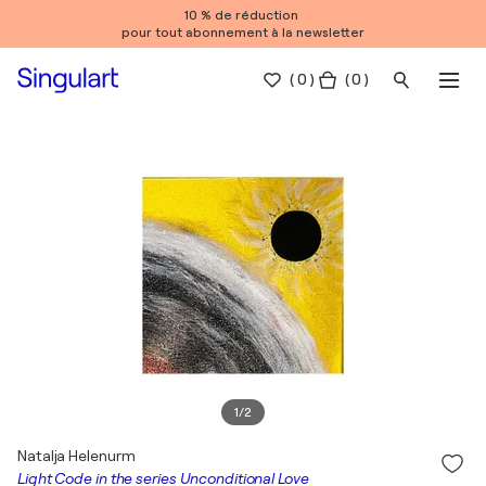
10 % de réduction
pour tout abonnement à la newsletter
(
0
)
( 0 )
1
/
2
Natalja Helenurm
Light Code in the series Unconditional Love