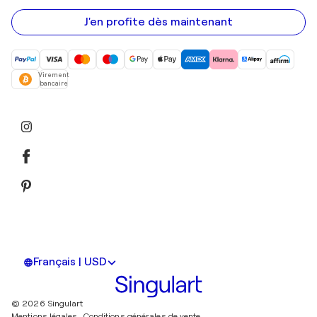
e-
mail
J'en profite dès maintenant
Virement
bancaire
Français | USD
© 2026 Singulart
Mentions légales.
Conditions générales de vente