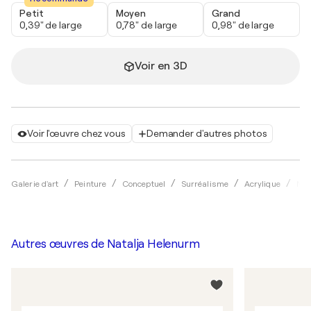
Petit
Moyen
Grand
0,39" de large
0,78" de large
0,98" de large
Voir en 3D
Voir l'œuvre chez vous
Demander d'autres photos
Galerie d'art
Peinture
Conceptuel
Surréalisme
Acrylique
Nat
Autres œuvres de
Natalja Helenurm