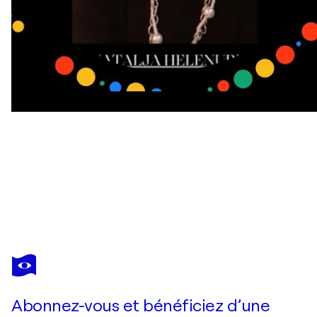
NATALJA HELENURM
Light Code in the series Unconditional Love https://www.instagram.com/reel/DQKah1FClMd/?utm_source=ig_web_copy_link&igsh=MzRlODBiNWFlZA==
25 220 $US
Faire une offre
Acquérir
Abonnez-vous et bénéficiez d’une