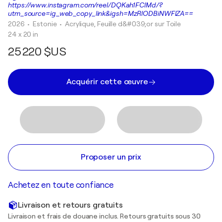
https://www.instagram.com/reel/DQKah1FClMd/?
utm_source=ig_web_copy_link&igsh=MzRlODBiNWFlZA==
2026
• Estonie
•
Acrylique, Feuille d&#039;or sur Toile
24 x 20 in
25 220 $US
Acquérir cette œuvre
Proposer un prix
Achetez en toute confiance
Livraison et retours gratuits
Livraison et frais de douane inclus. Retours gratuits sous 30