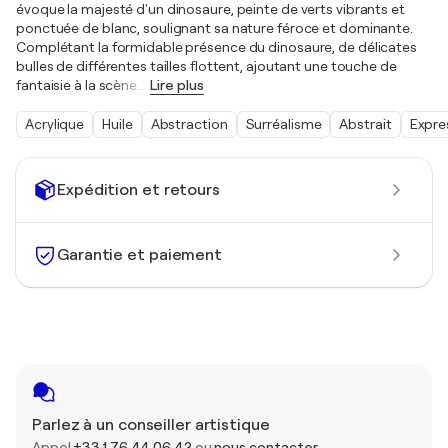
évoque la majesté d'un dinosaure, peinte de verts vibrants et
ponctuée de blanc, soulignant sa nature féroce et dominante.
Complétant la formidable présence du dinosaure, de délicates
bulles de différentes tailles flottent, ajoutant une touche de
fantaisie à la scène.
…
Lire plus
Acrylique
Huile
Abstraction
Surréalisme
Abstrait
Expre
Expédition et retours
Garantie et paiement
Parlez à un conseiller artistique
Appel
+33 1 76 44 06 42
ou
nous contacter