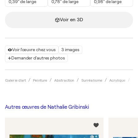
0,39" de large
0,78" de large
0,98" de large
Voir en 3D
Voir l'œuvre chez vous
3 images
Demander d'autres photos
Galerie d'art
Peinture
Abstraction
Surréalisme
Acrylique
Nat
Autres œuvres de
Nathalie Gribinski