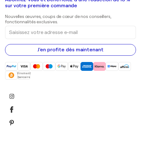
Peintures de paysage
Shepard Fairey
Galeries d'art en Belgique
sur votre première commande
Estampes
Sculptures
Nouvelles œuvres, coups de cœur de nos conseillers,
Peintures acryliques
fonctionnalités exclusives.
Saisissez
votre
adresse
e-
mail
J'en profite dès maintenant
Virement
bancaire