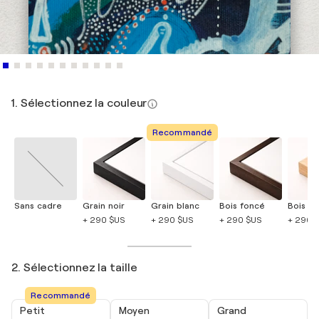
1. Sélectionnez la couleur
Recommandé
Sans cadre
Grain noir
Grain blanc
Bois foncé
Bois cla
+ 290 $US
+ 290 $US
+ 290 $US
+ 290 
2. Sélectionnez la taille
Recommandé
Petit
Moyen
Grand