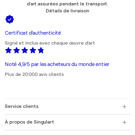
d'art assurées pendant le transport.
Détails de livraison
Certificat d'authenticité
Signé et inclus avec chaque œuvre d'art
Noté 4,9/5 par les acheteurs du monde entier
Plus de 20 000 avis clients
Service clients
Nous contacter
À propos de Singulart
Expédition
Politique de retour
A propos de nous
Témoignages de clients