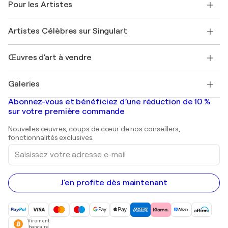
Pour les Artistes
FAQ
Offrir une carte cadeau
Sociétés affiliées
Rejoignez notre programme commercial
Rejoindre Singulart en tant qu'artiste
Nos artistes
Mon compte
Artistes Célèbres sur Singulart
Se connecter en tant qu'Artiste
Magazine Singulart
Protection acheteur
Emplois
+33 1 76 44 06 42
Henri Matisse
Découvrez une sélection d'art original
Œuvres d'art à vendre
Marc Chagall
Pablo Picasso
Tableaux à vendre
Salvador Dalí
Galeries
Tableaux abstraits à vendre
Banksy
Peintures à l'huile
Mr. Brainwash
Galeries d'art en France
Abonnez-vous et bénéficiez d’une réduction de 10 %
Peintures de paysage
Shepard Fairey
Galeries d'art en Belgique
sur votre première commande
Estampes
Sculptures
Nouvelles œuvres, coups de cœur de nos conseillers,
Peintures acryliques
fonctionnalités exclusives.
Saisissez
votre
adresse
e-
mail
J'en profite dès maintenant
Virement
bancaire