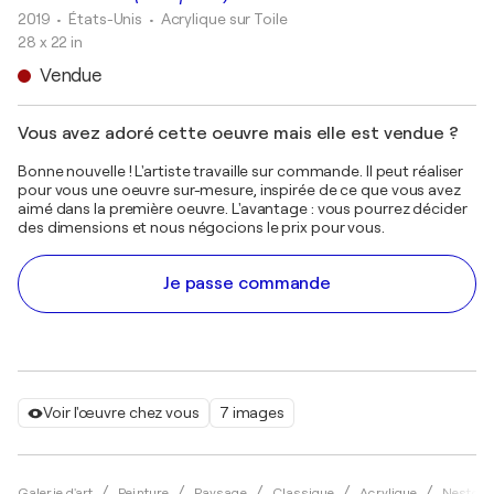
2019
• États-Unis
•
Acrylique sur Toile
28 x 22 in
Vendue
Vous avez adoré cette oeuvre mais elle est vendue ?
Bonne nouvelle ! L'artiste travaille sur commande. Il peut réaliser
pour vous une oeuvre sur-mesure, inspirée de ce que vous avez
aimé dans la première oeuvre. L'avantage : vous pourrez décider
des dimensions et nous négocions le prix pour vous.
Je passe commande
Voir l'œuvre chez vous
7 images
Galerie d'art
Peinture
Paysage
Classique
Acrylique
Nestor T