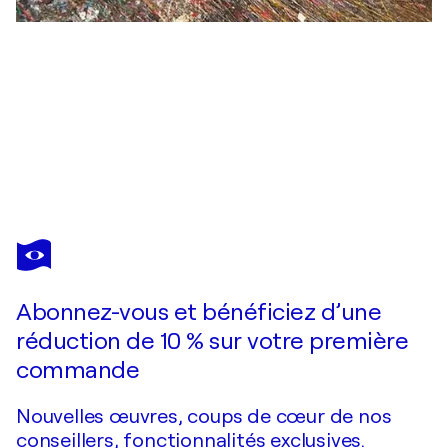
NESTOR
TORO
Vous avez adoré cette oeuvre mais elle est vendue ?
Azul infinito 2 (Tide pools)
Abonnez-vous et bénéficiez d’une
Je passe commande
réduction de 10 % sur votre première
commande
Nouvelles œuvres, coups de cœur de nos
conseillers, fonctionnalités exclusives.