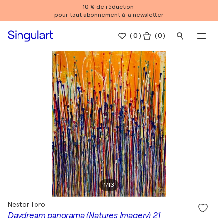
10 % de réduction
pour tout abonnement à la newsletter
(
0
)
( 0 )
1
/
13
Nestor Toro
Daydream panorama (Natures Imagery) 21