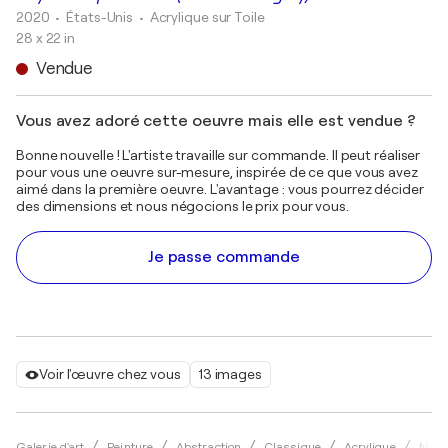
2020
• États-Unis
•
Acrylique sur Toile
28 x 22 in
Vendue
Vous avez adoré cette oeuvre mais elle est vendue ?
Bonne nouvelle ! L'artiste travaille sur commande. Il peut réaliser
pour vous une oeuvre sur-mesure, inspirée de ce que vous avez
aimé dans la première oeuvre. L'avantage : vous pourrez décider
des dimensions et nous négocions le prix pour vous.
Je passe commande
Voir l'œuvre chez vous
13 images
Galerie d'art
Peinture
Abstraction
Classique
Acrylique
Nesto