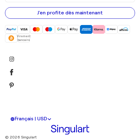
adresse
e-
mail
J'en profite dès maintenant
Virement
bancaire
Français | USD
© 2026 Singulart