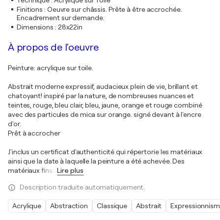
Technique
:
Acrylique sur Toile
Finitions
:
Oeuvre sur châssis. Prête à être accrochée.
Encadrement sur demande.
Dimensions
:
28x22in
À propos de l'oeuvre
Peinture: acrylique sur toile.
Abstrait moderne expressif, audacieux plein de vie, brillant et
chatoyant! inspiré par la nature, de nombreuses nuances et
teintes, rouge, bleu clair, bleu, jaune, orange et rouge combiné
avec des particules de mica sur orange. signé devant à l'encre
d'or.
Prêt à accrocher
J'inclus un certificat d'authenticité qui répertorie les matériaux
ainsi que la date à laquelle la peinture a été achevée. Des
matériaux fins
…
Lire plus
Description traduite automatiquement.
Acrylique
Abstraction
Classique
Abstrait
Expressionnis