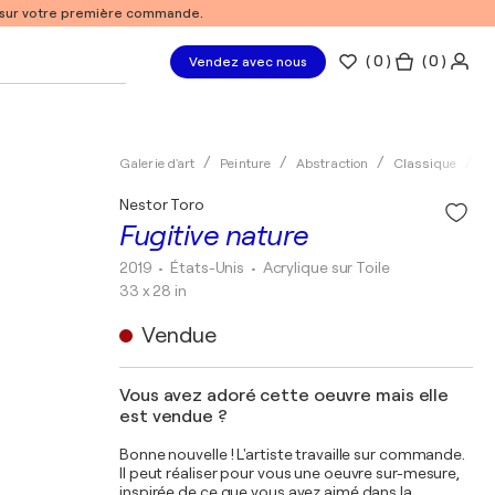
% sur votre première commande.
(
0
)
( 0 )
Vendez avec nous
Galerie d'art
Peinture
Abstraction
Classique
Ac
Nestor Toro
Fugitive nature
2019
• États-Unis
•
Acrylique sur Toile
33 x 28 in
Vendue
Vous avez adoré cette oeuvre mais elle
est vendue ?
Bonne nouvelle ! L'artiste travaille sur commande.
Il peut réaliser pour vous une oeuvre sur-mesure,
inspirée de ce que vous avez aimé dans la