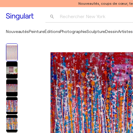
Nouveautés, coups de cœur, t
Rechercher 
New York
Photographie
Nouveautés
Peinture
Éditions
Photographie
Sculpture
Dessin
Artistes
Pop Art
Pablo Picasso