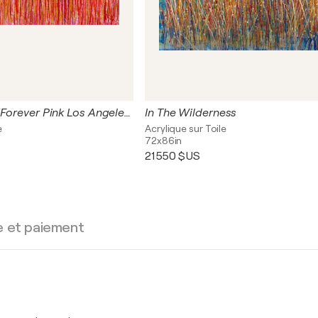
A Closer Look (Forever Pink Los Angeles Sunset)
In The Wilderness
e
Acrylique sur Toile
72x86in
21 550 $US
e et paiement