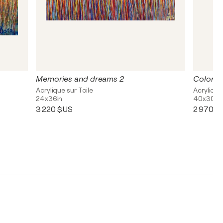
Memories and dreams 2
Color sp
Acrylique sur Toile
Acrylique
24x36in
40x30in
3 220 $US
2 970 $