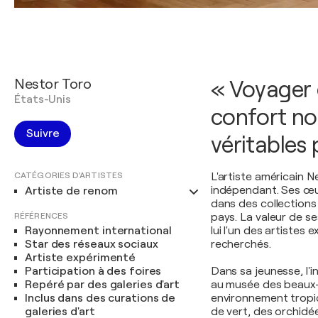
Nestor Toro
« Voyager 
États-Unis
confort no
Suivre
véritables 
CATÉGORIES D'ARTISTES
L'artiste américain N
indépendant. Ses œuvr
Artiste de renom
dans des collections 
RÉFÉRENCES
pays. La valeur de s
Rayonnement international
lui l'un des artistes
Star des réseaux sociaux
recherchés.
Artiste expérimenté
Participation à des foires
Dans sa jeunesse, l'i
Repéré par des galeries d'art
au musée des beaux-
Inclus dans des curations de
environnement tropica
galeries d'art
de vert, des orchidée