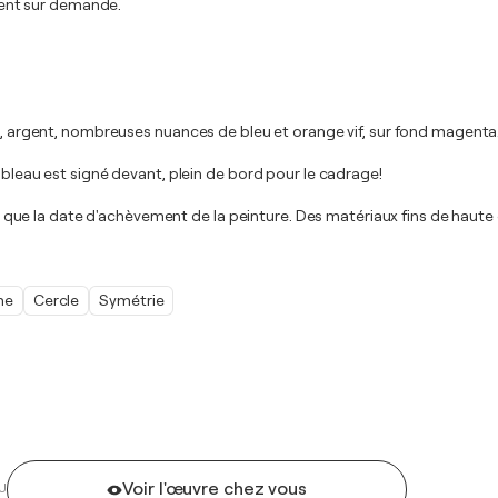
ent sur demande.
nc, argent, nombreuses nuances de bleu et orange vif, sur fond magenta
ableau est signé devant, plein de bord pour le cadrage!
nsi que la date d'achèvement de la peinture. Des matériaux fins de haute 
me
Cercle
Symétrie
Voir l'œuvre chez vous
U