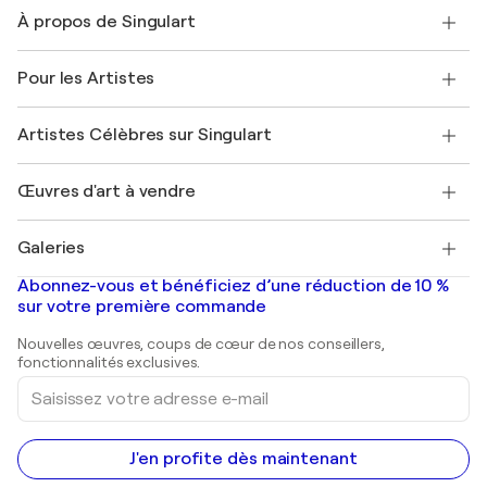
Nous contacter
À propos de Singulart
Expédition
Politique de retour
A propos de nous
Témoignages de clients
Pour les Artistes
FAQ
Offrir une carte cadeau
Sociétés affiliées
Rejoignez notre programme commercial
Rejoindre Singulart en tant qu'artiste
Nos artistes
Mon compte
Artistes Célèbres sur Singulart
Se connecter en tant qu'Artiste
Magazine Singulart
Protection acheteur
Emplois
+33 1 76 44 06 42
Henri Matisse
Découvrez une sélection d'art original
Œuvres d'art à vendre
Marc Chagall
Pablo Picasso
Tableaux à vendre
Salvador Dalí
Galeries
Tableaux abstraits à vendre
Banksy
Peintures à l'huile
Mr. Brainwash
Galeries d'art en France
Abonnez-vous et bénéficiez d’une réduction de 10 %
Peintures de paysage
Shepard Fairey
Galeries d'art en Belgique
sur votre première commande
Estampes
Sculptures
Nouvelles œuvres, coups de cœur de nos conseillers,
Peintures acryliques
fonctionnalités exclusives.
Saisissez
votre
adresse
e-
mail
J'en profite dès maintenant