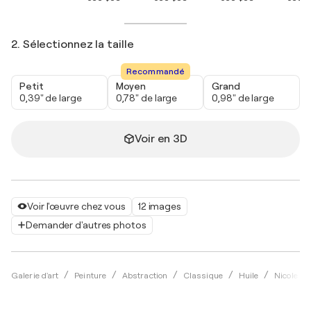
2. Sélectionnez la taille
Recommandé
Petit
Moyen
Grand
0,39" de large
0,78" de large
0,98" de large
Voir en 3D
Voir l'œuvre chez vous
12 images
Demander d'autres photos
Galerie d'art
Peinture
Abstraction
Classique
Huile
Nicole C