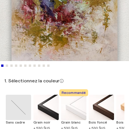
1. Sélectionnez la couleur
Recommandé
Sans cadre
Grain noir
Grain blanc
Bois foncé
Bois cla
+ 530 $US
+ 530 $US
+ 530 $US
+ 530 