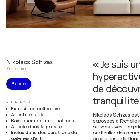
Nikolaos Schizas
« Je suis 
Espagne
hyperactive,
Suivre
de découvri
tranquillité
RÉFÉRENCES
Exposition collective
Artiste établi
Nikolaos Schizas est
Rayonnement international
exposées à l'échelle 
Article dans la presse
œuvres vives, il exp
Inclus dans des curations de
particulier des peur
galeries d'art
processus artistique, 