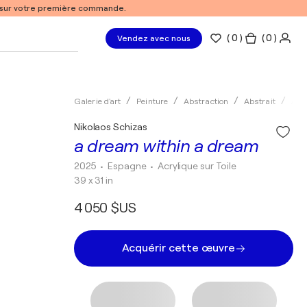
% sur votre première commande.
(
0
)
( 0 )
Vendez avec nous
Galerie d'art
Peinture
Abstraction
Abstrait
Acry
Nikolaos Schizas
a dream within a dream
2025
• Espagne
•
Acrylique sur Toile
39 x 31 in
4 050 $US
Acquérir cette œuvre