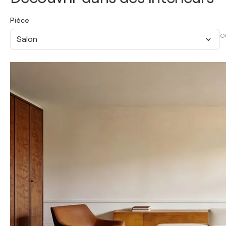
Pièce
O
Salon