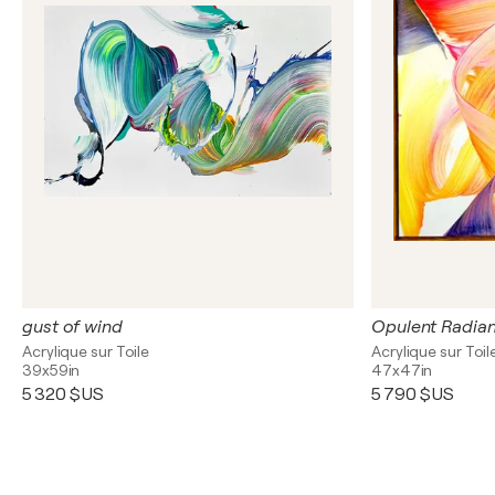
gust of wind
Opulent Radia
Acrylique sur Toile
Acrylique sur Toil
39x59in
47x47in
5 320 $US
5 790 $US