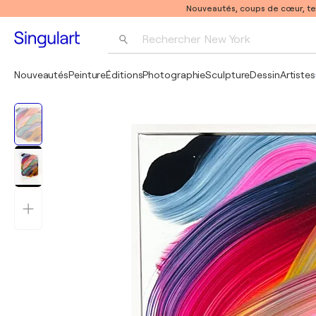
Nouveautés, coups de cœur, t
Rechercher 
New York
Photographie
Nouveautés
Peinture
Éditions
Photographie
Sculpture
Dessin
Artistes
Pop Art
Pablo Picasso