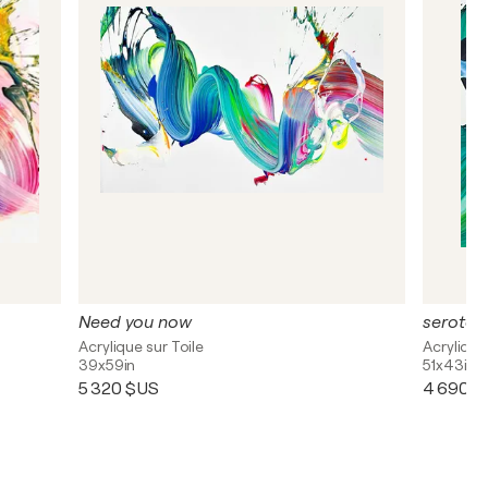
Need you now
seroton
Acrylique sur Toile
Acrylique
39x59in
51x43in
5 320 $US
4 690 $