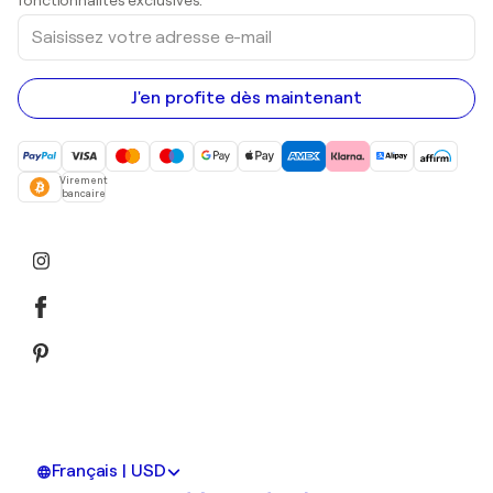
fonctionnalités exclusives.
Saisissez
votre
adresse
e-
mail
J'en profite dès maintenant
Virement
bancaire
Français | USD