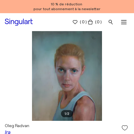
10 % de réduction
pour tout abonnement à la newsletter
(
0
)
( 0 )
1
/
2
Oleg Radvan
Ira