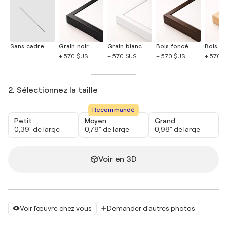
Sans cadre
Grain noir
Grain blanc
Bois foncé
Bois cla
+ 570 $US
+ 570 $US
+ 570 $US
+ 570 
2. Sélectionnez la taille
Recommandé
Petit
Moyen
Grand
0,39" de large
0,78" de large
0,98" de large
Voir en 3D
Voir l'œuvre chez vous
Demander d'autres photos