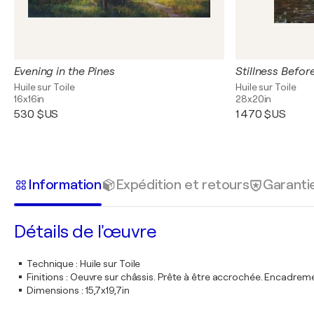
Evening in the Pines
Stillness Before
Huile sur Toile
Huile sur Toile
16x16in
28x20in
530 $US
1 470 $US
Information
Expédition et retours
Garanti
Détails de l'œuvre
Technique
:
Huile sur Toile
Finitions
:
Oeuvre sur châssis. Prête à être accrochée. Encadre
Dimensions
:
15,7x19,7in