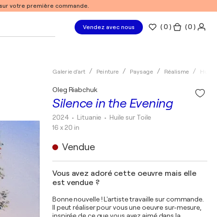
% sur votre première commande.
(
0
)
( 0 )
Vendez avec nous
Galerie d'art
Peinture
Paysage
Réalisme
Huile
Oleg Riabchuk
Silence in the Evening
2024
• Lituanie
•
Huile sur Toile
16 x 20 in
Vendue
Vous avez adoré cette oeuvre mais elle
est vendue ?
Bonne nouvelle ! L'artiste travaille sur commande.
Il peut réaliser pour vous une oeuvre sur-mesure,
inspirée de ce que vous avez aimé dans la