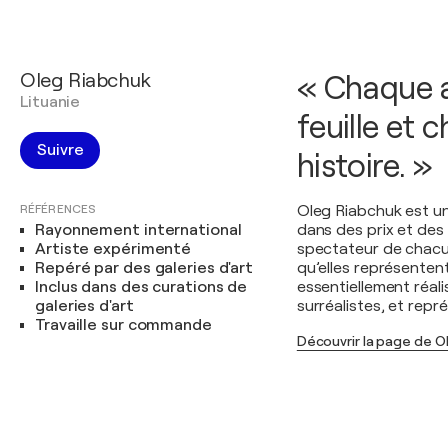
Oleg Riabchuk
« Chaque a
Lituanie
feuille et 
Suivre
histoire. »
RÉFÉRENCES
Oleg Riabchuk est un
Rayonnement international
dans des prix et des 
Artiste expérimenté
spectateur de chacune
Repéré par des galeries d'art
qu’elles représentent,
Inclus dans des curations de
essentiellement réal
galeries d'art
surréalistes, et repr
Travaille sur commande
Découvrir la page de O