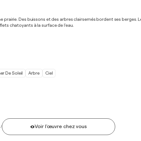
ne prairie. Des buissons et des arbres clairsemés bordent ses berges. Le
 reflets chatoyants à la surface de l'eau.
r De Soleil
Arbre
Ciel
Voir l'œuvre chez vous
U