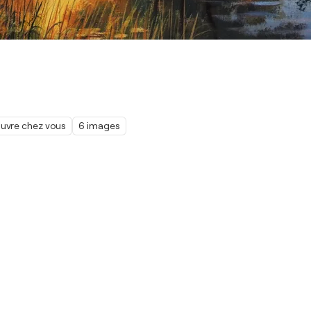
œuvre chez vous
6 images