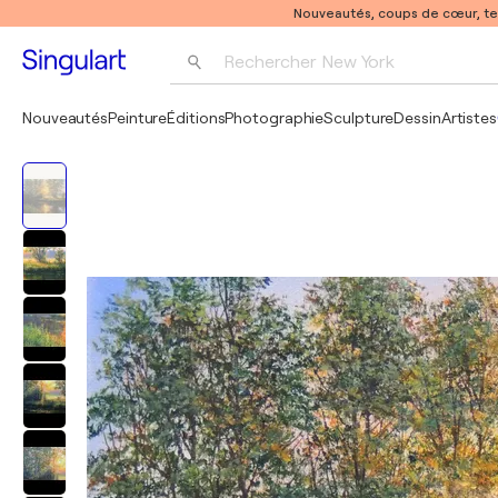
Nouveautés, coups de cœur, t
Rechercher 
New York
Photographie
Nouveautés
Peinture
Éditions
Photographie
Sculpture
Dessin
Artistes
Pop Art
Pablo Picasso