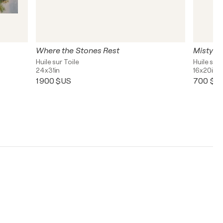
Where the Stones Rest
Misty S
Huile sur Toile
Huile sur 
24x31in
16x20in
1 900 $US
700 $U