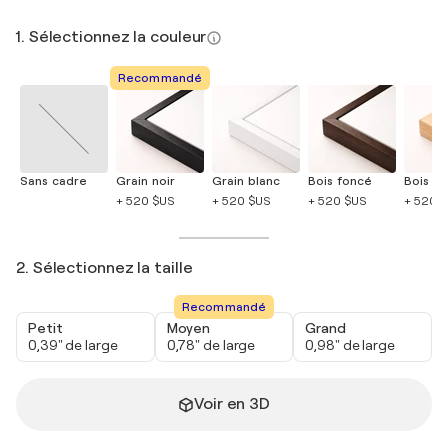
1. Sélectionnez la couleur
Recommandé
Sans cadre
Grain noir
Grain blanc
Bois foncé
Bois cla
+ 520 $US
+ 520 $US
+ 520 $US
+ 520 
2. Sélectionnez la taille
Recommandé
Petit
Moyen
Grand
0,39" de large
0,78" de large
0,98" de large
Voir en 3D