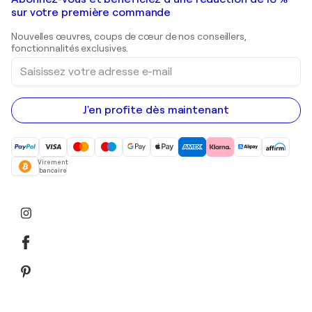
Peintures de paysage
Shepard Fairey
Galeries d'art en Belgique
sur votre première commande
Estampes
Sculptures
Nouvelles œuvres, coups de cœur de nos conseillers,
Peintures acryliques
fonctionnalités exclusives.
Saisissez
votre
adresse
e-
mail
J'en profite dès maintenant
Virement
bancaire