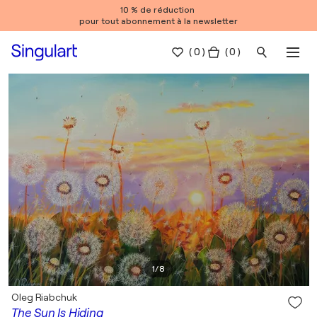
10 % de réduction
pour tout abonnement à la newsletter
(
0
)
( 0 )
1
/
8
Oleg Riabchuk
The Sun Is Hiding