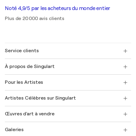
Noté 4,9/5 par les acheteurs du monde entier
Plus de 20 000 avis clients
Service clients
Nous contacter
À propos de Singulart
Expédition
Politique de retour
A propos de nous
Témoignages de clients
Pour les Artistes
FAQ
Offrir une carte cadeau
Sociétés affiliées
Rejoignez notre programme commercial
Rejoindre Singulart en tant qu'artiste
Nos artistes
Mon compte
Artistes Célèbres sur Singulart
Se connecter en tant qu'Artiste
Magazine Singulart
Protection acheteur
Emplois
+33 1 76 44 06 42
Henri Matisse
Découvrez une sélection d'art original
Œuvres d'art à vendre
Marc Chagall
Pablo Picasso
Tableaux à vendre
Salvador Dalí
Galeries
Tableaux abstraits à vendre
Banksy