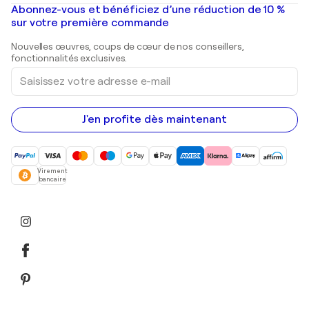
Peintures à l'huile
Mr. Brainwash
Galeries d'art en France
Abonnez-vous et bénéficiez d’une réduction de 10 %
Peintures de paysage
Shepard Fairey
Galeries d'art en Belgique
sur votre première commande
Estampes
Sculptures
Nouvelles œuvres, coups de cœur de nos conseillers,
Peintures acryliques
fonctionnalités exclusives.
Saisissez
votre
adresse
e-
mail
J'en profite dès maintenant
Virement
bancaire