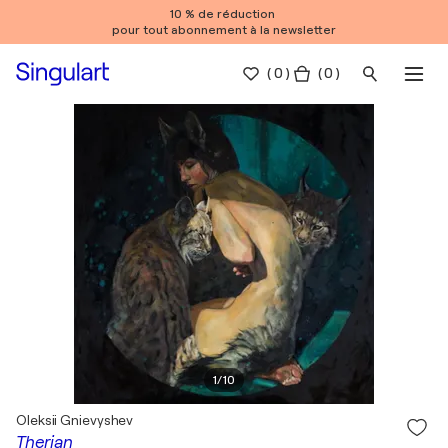
10 % de réduction
pour tout abonnement à la newsletter
(
0
)
( 0 )
1
/
10
Oleksii Gnievyshev
Therian