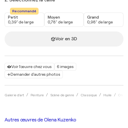
2. Sélectionnez la taille
Recommandé
Petit
Moyen
Grand
0,39" de large
0,78" de large
0,98" de large
Voir en 3D
Voir l'œuvre chez vous
6 images
Demander d'autres photos
Galerie d'art
Peinture
Scène de genre
Classique
Huile
Olena
Autres œuvres de
Olena Kuzenko