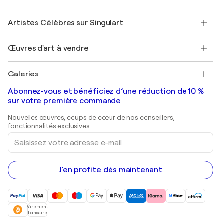
Offrir une carte cadeau
Sociétés affiliées
Rejoignez notre programme commercial
Rejoindre Singulart en tant qu'artiste
Nos artistes
Mon compte
Artistes Célèbres sur Singulart
Se connecter en tant qu'Artiste
Magazine Singulart
Protection acheteur
Emplois
+33 1 76 44 06 42
Henri Matisse
Découvrez une sélection d'art original
Œuvres d'art à vendre
Marc Chagall
Pablo Picasso
Tableaux à vendre
Salvador Dalí
Galeries
Tableaux abstraits à vendre
Banksy
Peintures à l'huile
Mr. Brainwash
Galeries d'art en France
Abonnez-vous et bénéficiez d’une réduction de 10 %
Peintures de paysage
Shepard Fairey
Galeries d'art en Belgique
sur votre première commande
Estampes
Sculptures
Nouvelles œuvres, coups de cœur de nos conseillers,
Peintures acryliques
fonctionnalités exclusives.
Saisissez
votre
adresse
e-
mail
J'en profite dès maintenant
Virement
bancaire