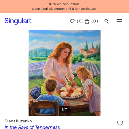
10 % de réduction
pour tout abonnement à la newsletter
(
0
)
( 0 )
1
/
7
Olena Kuzenko
In the Rays of Tenderness.