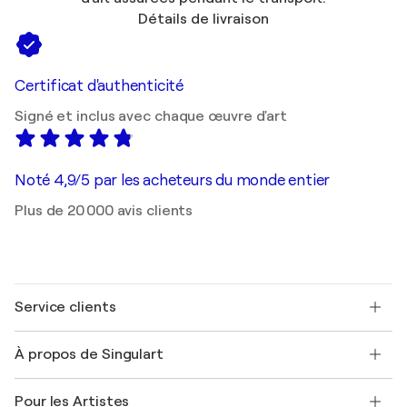
Détails de livraison
Certificat d'authenticité
Signé et inclus avec chaque œuvre d'art
Noté 4,9/5 par les acheteurs du monde entier
Plus de 20 000 avis clients
Service clients
Nous contacter
À propos de Singulart
Expédition
Politique de retour
A propos de nous
Témoignages de clients
Pour les Artistes
FAQ