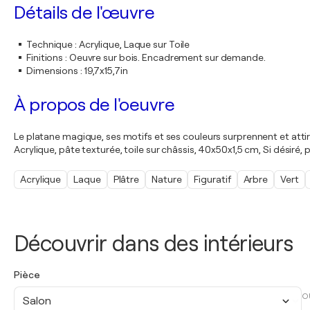
Détails de l'œuvre
Technique
:
Acrylique, Laque sur Toile
Finitions
:
Oeuvre sur bois. Encadrement sur demande.
Dimensions
:
19,7x15,7in
À propos de l'oeuvre
Le platane magique, ses motifs et ses couleurs surprennent et attir
Acrylique, pâte texturée, toile sur châssis, 40x50x1,5 cm, Si désiré
Acrylique
Laque
Plâtre
Nature
Figuratif
Arbre
Vert
Découvrir dans des intérieurs
Pièce
O
Salon