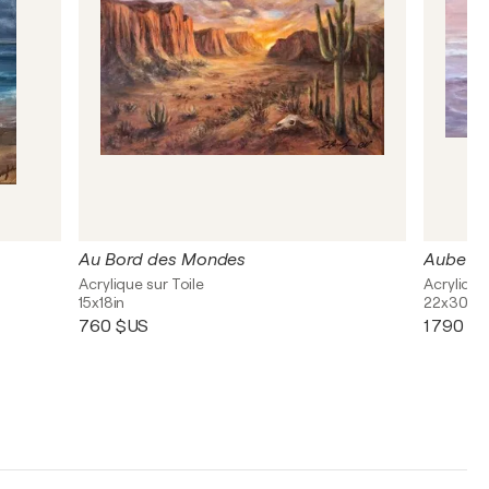
Au Bord des Mondes
Aube ro
Acrylique sur Toile
Acrylique
15x18in
22x30in
760 $US
1 790 $