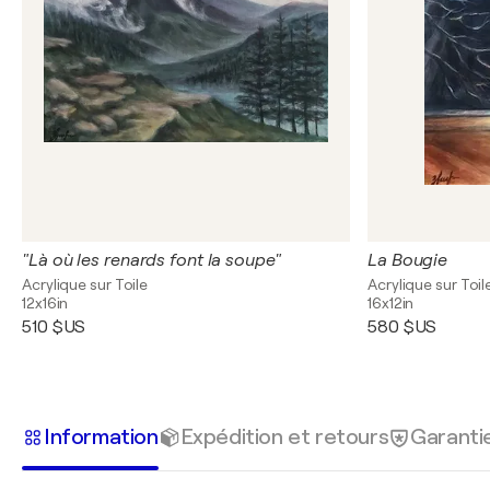
"Là où les renards font la soupe"
La Bougie
Acrylique sur Toile
Acrylique sur Toil
12x16in
16x12in
510 $US
580 $US
Information
Expédition et retours
Garanti