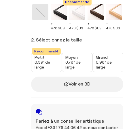
Recommandé
+
+
+
+
+
470 $US
470 $US
470 $US
470 $US
47
2. Sélectionnez la taille
Recommandé
Petit
Moyen
Grand
0,39" de
0,78" de
0,98" de
large
large
large
Voir en 3D
Parlez à un conseiller artistique
Appel
+33 1 76 44 06 42
ou
nous contacter