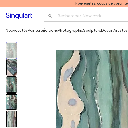
Nouveautés, coups de cœur, t
Rechercher 
New York
Photographie
Nouveautés
Peinture
Éditions
Photographie
Sculpture
Dessin
Artistes
Pop Art
Pablo Picasso