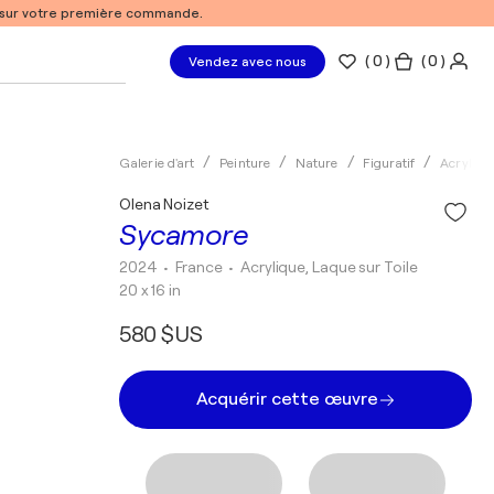
% sur votre première commande.
(
0
)
( 0 )
Vendez avec nous
Galerie d'art
Peinture
Nature
Figuratif
Acryliqu
Olena Noizet
Sycamore
2024
• France
•
Acrylique, Laque sur Toile
20 x 16 in
580 $US
Acquérir cette œuvre