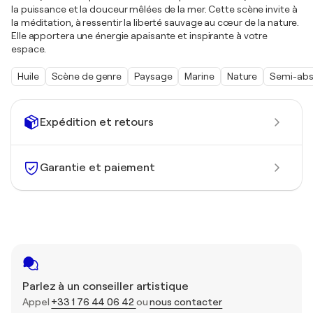
la puissance et la douceur mêlées de la mer. Cette scène invite à
la méditation, à ressentir la liberté sauvage au cœur de la nature.
Elle apportera une énergie apaisante et inspirante à votre
espace.
Huile
Scène de genre
Paysage
Marine
Nature
Semi-abs
Expédition et retours
Garantie et paiement
Parlez à un conseiller artistique
Appel
+33 1 76 44 06 42
ou
nous contacter