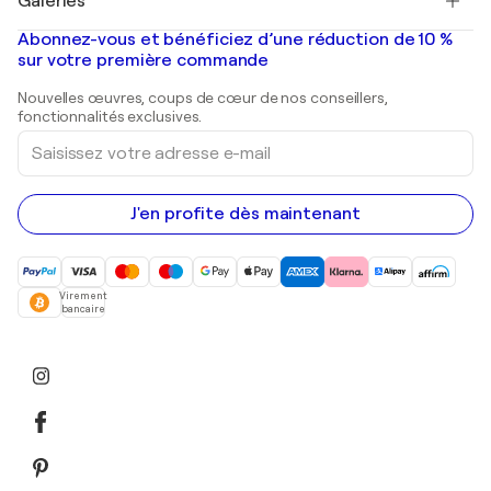
Galeries
Tableaux abstraits à vendre
Banksy
Peintures à l'huile
Mr. Brainwash
Galeries d'art en France
Abonnez-vous et bénéficiez d’une réduction de 10 %
Peintures de paysage
Shepard Fairey
Galeries d'art en Belgique
sur votre première commande
Estampes
Sculptures
Nouvelles œuvres, coups de cœur de nos conseillers,
Peintures acryliques
fonctionnalités exclusives.
Saisissez
votre
adresse
e-
mail
J'en profite dès maintenant
Virement
bancaire