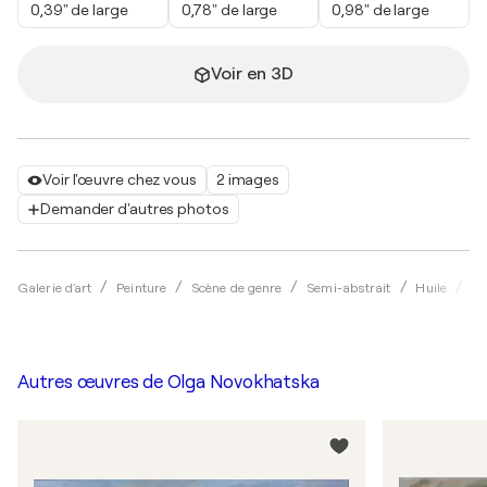
0,39" de large
0,78" de large
0,98" de large
Voir en 3D
Voir l'œuvre chez vous
2 images
Demander d'autres photos
Galerie d'art
Peinture
Scène de genre
Semi-abstrait
Huile
Ol
Autres œuvres de
Olga Novokhatska