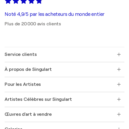
Noté 4,9/5 par les acheteurs du monde entier
Plus de 20 000 avis clients
Service clients
Nous contacter
À propos de Singulart
Expédition
Politique de retour
A propos de nous
Témoignages de clients
Pour les Artistes
FAQ
Offrir une carte cadeau
Sociétés affiliées
Rejoignez notre programme commercial
Rejoindre Singulart en tant qu'artiste
Nos artistes
Mon compte
Artistes Célèbres sur Singulart
Se connecter en tant qu'Artiste
Magazine Singulart
Protection acheteur
Emplois
+33 1 76 44 06 42
Henri Matisse
Découvrez une sélection d'art original
Œuvres d'art à vendre
Marc Chagall
Pablo Picasso
Tableaux à vendre
Salvador Dalí