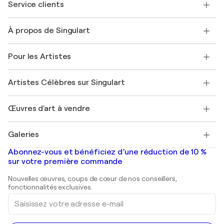
Service clients
Nous contacter
À propos de Singulart
Expédition
Politique de retour
A propos de nous
Témoignages de clients
Pour les Artistes
FAQ
Offrir une carte cadeau
Sociétés affiliées
Rejoignez notre programme commercial
Rejoindre Singulart en tant qu'artiste
Nos artistes
Mon compte
Artistes Célèbres sur Singulart
Se connecter en tant qu'Artiste
Magazine Singulart
Protection acheteur
Emplois
+33 1 76 44 06 42
Henri Matisse
Découvrez une sélection d'art original
Œuvres d'art à vendre
Marc Chagall
Pablo Picasso
Tableaux à vendre
Salvador Dalí
Galeries
Tableaux abstraits à vendre
Banksy
Peintures à l'huile
Mr. Brainwash
Galeries d'art en France
Abonnez-vous et bénéficiez d’une réduction de 10 %
Peintures de paysage
Shepard Fairey
Galeries d'art en Belgique
sur votre première commande
Estampes
Sculptures
Nouvelles œuvres, coups de cœur de nos conseillers,
Peintures acryliques
fonctionnalités exclusives.
Saisissez
votre
adresse
e-