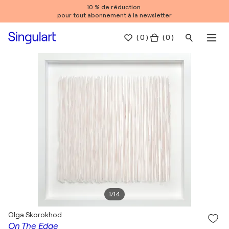
10 % de réduction
pour tout abonnement à la newsletter
(
0
)
( 0 )
1
/
14
Olga Skorokhod
On The Edge